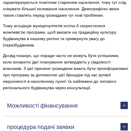
характеризуються помітним старінням населення, тому тут слід
очікувати більшої коливання населення. Демографічні зміни
також ставлять перед громадами тут нові проблеми.
Тому асоціація муніципалітетів хотіла б скористатися
можливістю програми, щоб вказати на традиційну культуру
будівництва в нашому регіоні та привернути увагу до
(пере)будівників.
Досвід показує, що поради часто не можуть бути успішними,
коли конкретні ідеї планування затвердіють у свідомості
власників. З цієї причини громадяни мають бути проінформовані
про програму за допомогою цієї брошури під час купівлі
нерухомості в населеному пункті та наближені до типового
регіонального будівництва через консультації.
Можливості фінансування
процедура подачі заявки