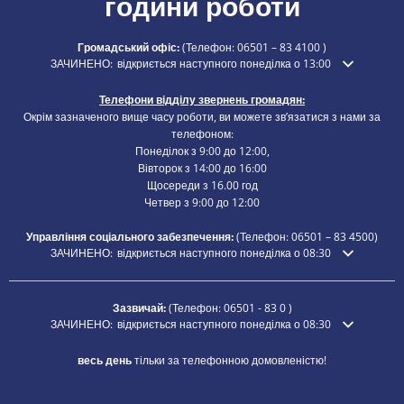
години роботи
Громадський офіс:
(Телефон:
06501 – 83 4100
)
Натисніть, щоб приховати додатковий час відкриття або закриття
ЗАЧИНЕНО:
відкриється наступного понеділка о 13:00
Телефони відділу звернень громадян:
Окрім зазначеного вище часу роботи, ви можете зв’язатися з нами за
телефоном:
Понеділок з 9:00 до 12:00,
Вівторок з 14:00 до 16:00
Щосереди з 16.00 год
Четвер з 9:00 до 12:00
Управління соціального забезпечення:
(Телефон:
06501 – 83
4500)
Натисніть, щоб приховати додатковий час відкриття або закриття
ЗАЧИНЕНО:
відкриється наступного понеділка о 08:30
Зазвичай:
(Телефон:
06501 - 83 0
)
Натисніть, щоб приховати додатковий час відкриття або закриття
ЗАЧИНЕНО:
відкриється наступного понеділка о 08:30
весь день
тільки за телефонною домовленістю!