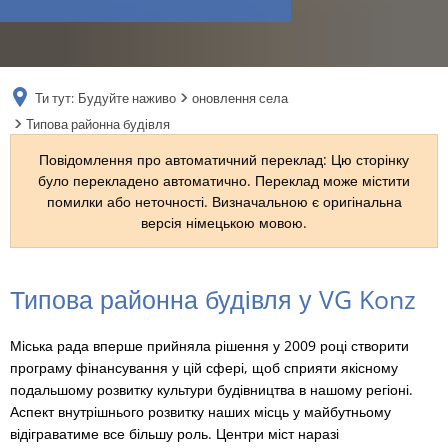
RU
Ти тут:
Будуйте наживо
оновлення села
Типова районна будівля
Повідомлення про автоматичний переклад: Цю сторінку
було перекладено автоматично. Переклад може містити
помилки або неточності. Визначальною є оригінальна
версія німецькою мовою.
Типова
Типова районна будівля у VG Konz
районна
Міська рада вперше прийняла рішення у 2009 році створити
будівля
програму фінансування у цій сфері, щоб сприяти якісному
подальшому розвитку культури будівництва в нашому регіоні.
Аспект внутрішнього розвитку наших місць у майбутньому
відіграватиме все більшу роль. Центри міст наразі