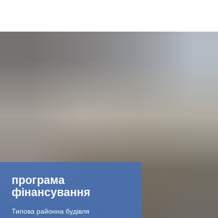
DE
AR
EN
NL
FR
програма
TR
фінансування
UK
Типова районна будівля