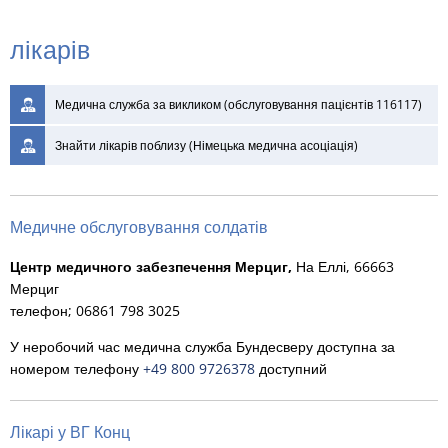
RU
Лікарі
лікарів
та
Медична служба за викликом (обслуговування пацієнтів 116117)
аптеки
Знайти лікарів поблизу (Німецька медична асоціація)
Медичне обслуговування солдатів
Центр медичного забезпечення Мерциг,
На Еллі, 66663
Мерциг
телефон; 06861 798 3025
У неробочий час медична служба Бундесверу доступна за
номером телефону
+49 800 9726378
доступний
Лікарі у ВГ Конц