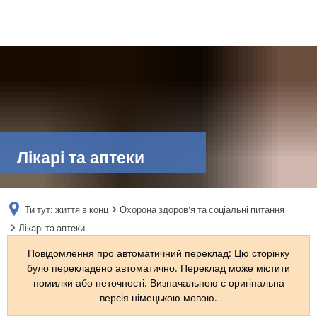
DE
AR
EN
Лікарі та аптеки
NL
Ти тут:
життя в конц
Охорона здоров'я та соціальні питання
FR
Лікарі та аптеки
Повідомлення про автоматичний переклад: Цю сторінку
TR
було перекладено автоматично. Переклад може містити
помилки або неточності. Визначальною є оригінальна
версія німецькою мовою.
UK