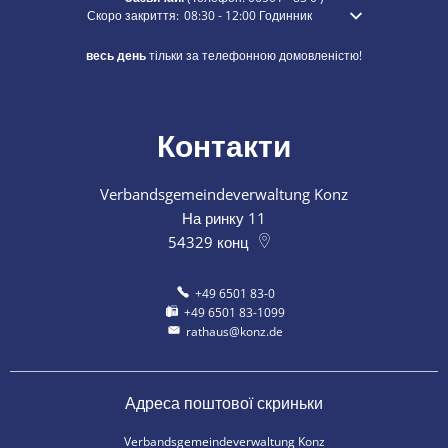
Натисніть, щоб приховати додатковий час відкриття або закри
Скоро закриття:
08:30
-
12:00
Годинник
З 8:30 до 12:00
весь день
тільки за телефонною домовленістю!
Контакти
Verbandsgemeindeverwaltung Konz
На ринку 11
54329
конц
+49 6501 83-0
+49 6501 83-1099
rathaus@konz.de
Адреса поштової скриньки
Verbandsgemeindeverwaltung Konz