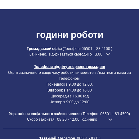
години роботи
Громадський офіс:
(Телефон:
06501 – 83 4100
)
Натисніть, щоб приховати додатковий час відкриття або закр
Зачинено:
відкривається сьогодні о 13:00
Телефони відділу звернень громадян:
Окрім зазначеного вище часу роботи, ви можете зв’язатися з нами за
телефоном:
Понеділок з 9:00 до 12:00,
Вівторок з 14:00 до 16:00
Щосереди з 16.00 год
Четвер з 9:00 до 12:00
Управління соціального забезпечення:
(Телефон:
06501 – 83
4500)
Натисніть, щоб приховати додатковий час відкриття або закри
Скоро закриття:
08:30
-
12:00
Годинник
З 8:30 до 12:00
Зазвичай:
(Телефон:
06501 - 83 0
)