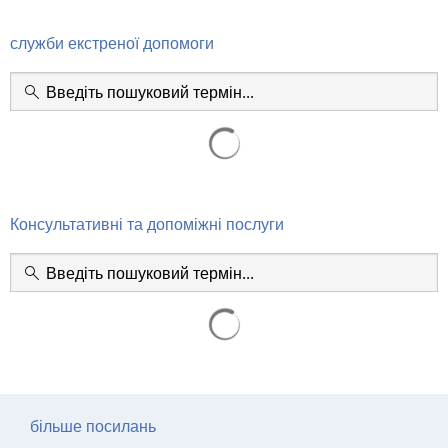
RU
Служба
служби екстреної допомоги
екстреної
допомоги
та
допомоги
Консультативні та допоміжні послуги
більше посилань