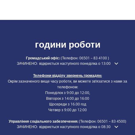
години роботи
Громадський офіс:
(Телефон:
06501 – 83 4100
)
Натисніть, щоб приховати додатковий час відкриття або закриття
ЗАЧИНЕНО:
відкриється наступного понеділка о 13:00
Телефони відділу звернень громадян:
Окрім зазначеного вище часу роботи, ви можете зв’язатися з нами за
телефоном:
Понеділок з 9:00 до 12:00,
Вівторок з 14:00 до 16:00
Щосереди з 16.00 год
Четвер з 9:00 до 12:00
Управління соціального забезпечення:
(Телефон:
06501 – 83
4500)
Натисніть, щоб приховати додатковий час відкриття або закриття
ЗАЧИНЕНО:
відкриється наступного понеділка о 08:30