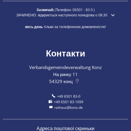
Зазвичай:
(Телефон:
06501 - 83 0
)
Натисніть, щоб приховати додатковий час відкриття або закриття
ЗАЧИНЕНО:
відкриється наступного понеділка о 08:30
весь день
тільки за телефонною домовленістю!
Контакти
Verbandsgemeindeverwaltung Konz
На ринку 11
54329
конц
+49 6501 83-0
+49 6501 83-1099
rathaus@konz.de
Адреса поштової скриньки