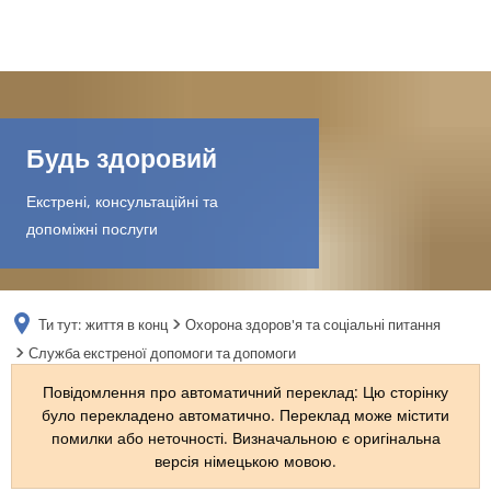
DE
AR
Будь здоровий
Екстрені, консультаційні та
EN
допоміжні послуги
NL
Ти тут:
життя в конц
Охорона здоров'я та соціальні питання
FR
Служба екстреної допомоги та допомоги
Повідомлення про автоматичний переклад: Цю сторінку
TR
було перекладено автоматично. Переклад може містити
помилки або неточності. Визначальною є оригінальна
версія німецькою мовою.
UK