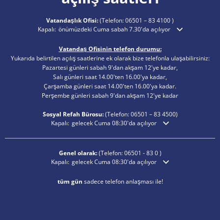
Vatandaşlık Ofisi:
(Telefon:
06501 – 83 4100
)
Ek açılış veya kapanış saatlerini gizlemek için tıklayın
Kapalı:
önümüzdeki Cuma sabah 7.30'da açılıyor
Vatandaş Ofisinin telefon durumu:
Yukarıda belirtilen açılış saatlerine ek olarak bize telefonla ulaşabilirsiniz:
Pazartesi günleri sabah 9'dan akşam 12'ye kadar,
Salı günleri saat 14.00'ten 16.00'ya kadar,
Çarşamba günleri saat 14.00'ten 16.00'ya kadar.
Perşembe günleri sabah 9'dan akşam 12'ye kadar
Sosyal Refah Bürosu:
(Telefon:
06501 – 83
4500)
Ek açılış veya kapanış saatlerini gizlemek için tıklayın
Kapalı:
gelecek Cuma 08:30'da açılıyor
Genel olarak:
(Telefon:
06501 - 83 0
)
Ek açılış veya kapanış saatlerini gizlemek için tıklayın
Kapalı:
gelecek Cuma 08:30'da açılıyor
tüm gün
sadece telefon anlaşması ile!