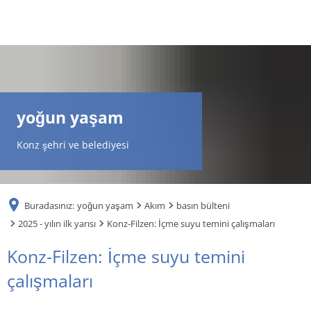
DE
AR
yoğun yaşam
EN
Konz şehri ve belediyesi
NL
Buradasınız:
yoğun yaşam
Akım
basın bülteni
FR
2025 - yılın ilk yarısı
Konz-Filzen: İçme suyu temini çalışmaları
Konz-Filzen: İçme suyu temini
TR
çalışmaları
UK