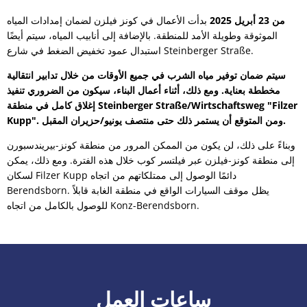
من 23 أبريل 2025
بدأت الأعمال في كونز فيلزن لضمان إمدادات المياه
الموثوقة وطويلة الأمد للمنطقة. بالإضافة إلى أنابيب المياه، سيتم أيضًا
استبدال عمود تخفيض الضغط في شارع Steinberger Straße.
سيتم ضمان توفير مياه الشرب في جميع الأوقات من خلال تدابير انتقالية
مخططة بعناية. ومع ذلك، أثناء أعمال البناء، سيكون من الضروري تنفيذ
إغلاق كامل في منطقة Steinberger Straße/Wirtschaftsweg "Filzer
Kupp". ومن المتوقع أن يستمر ذلك حتى منتصف يونيو/حزيران المقبل.
وبناءً على ذلك، لن يكون من الممكن المرور من منطقة كونز-بيريندسبورن
إلى منطقة كونز-فيلزن عبر فيلتسر كوب خلال هذه الفترة. ومع ذلك، يمكن
لسكان Filzer Kupp دائمًا الوصول إلى ممتلكاتهم من اتجاه
Berendsborn. يظل موقف السيارات الواقع في منطقة الغابة قابلاً
للوصول بالكامل من اتجاه Konz-Berendsborn.
ساعات العمل