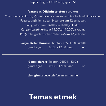
Ek açılış veya kapanış saatlerini gizlemek için tıklayın
Kapalı:
bugün 13:00'da açılıyor
Vatandaş Ofisinin telefon durumu:
Yukarıda belirtilen açılış saatlerine ek olarak bize telefonla ulaşabilirsiniz:
Pazartesi günleri sabah 9'dan akşam 12'ye kadar,
Salı günleri saat 14.00'ten 16.00'ya kadar,
Çarşamba günleri saat 14.00'ten 16.00'ya kadar.
Perşembe günleri sabah 9'dan akşam 12'ye kadar
Sosyal Refah Bürosu:
(Telefon:
06501 – 83
4500)
Ek açılış veya kapanış saatlerini gizlemek için tıklayın
Şimdi açık:
08:30
-
12:00
Saat
Sabah 8:30'dan öğle
Genel olarak:
(Telefon:
06501 - 83 0
)
Ek açılış veya kapanış saatlerini gizlemek için tıklayın
Şimdi açık:
08:30
-
12:00
Saat
Sabah 8:30'dan öğle
tüm gün
sadece telefon anlaşması ile!
Temas etmek