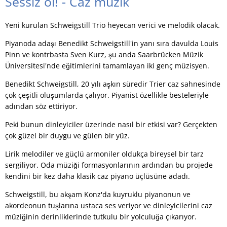
Sessiz ol! - Caz müzik
Yeni kurulan Schweigstill Trio heyecan verici ve melodik olacak.
Piyanoda adaşı Benedikt Schweigstill'in yanı sıra davulda Louis
Pinn ve kontrbasta Sven Kurz, şu anda Saarbrücken Müzik
Üniversitesi'nde eğitimlerini tamamlayan iki genç müzisyen.
Benedikt Schweigstill, 20 yılı aşkın süredir Trier caz sahnesinde
çok çeşitli oluşumlarda çalıyor. Piyanist özellikle besteleriyle
adından söz ettiriyor.
Peki bunun dinleyiciler üzerinde nasıl bir etkisi var? Gerçekten
çok güzel bir duygu ve gülen bir yüz.
Lirik melodiler ve güçlü armoniler oldukça bireysel bir tarz
sergiliyor. Oda müziği formasyonlarının ardından bu projede
kendini bir kez daha klasik caz piyano üçlüsüne adadı.
Schweigstill, bu akşam Konz'da kuyruklu piyanonun ve
akordeonun tuşlarına ustaca ses veriyor ve dinleyicilerini caz
müziğinin derinliklerinde tutkulu bir yolculuğa çıkarıyor.