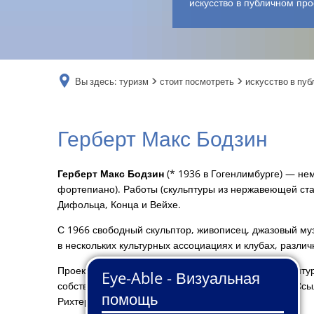
искусство в публичном про
Вы здесь:
туризм
стоит посмотреть
искусство в пу
Макс
Герберт Макс Бодзин
Бодзин
Герберт Макс Бодзин
(* 1936 в Гогенлимбурге) — нем
фортепиано). Работы (скульптуры из нержавеющей ст
Дифольца, Конца и Вейхе.
С 1966 свободный скульптор, живописец, джазовый муз
в нескольких культурных ассоциациях и клубах, разли
Проектирование и производство масштабных скульпту
собственности. Абстрактная живопись (INFORMEL) Ссыл
Рихтер. Продажи в стране и за рубежом