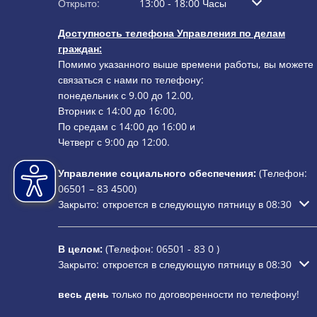
Нажмите, чтобы скрыть дополнительное время открыти
Открыто:
13:00
-
18:00
Часы
С 13:00 до 18:0
Доступность телефона Управления по делам
граждан:
Помимо указанного выше времени работы, вы можете
связаться с нами по телефону:
понедельник с 9.00 до 12.00,
Вторник с 14:00 до 16:00,
По средам с 14:00 до 16:00 и
Четверг с 9:00 до 12:00.
Управление социального обеспечения:
(Телефон:
06501 – 83
4500)
Нажмите, чтобы скрыть дополнительное время открыти
Закрыто:
откроется в следующую пятницу в 08:30
В целом:
(Телефон:
06501 - 83 0
)
Нажмите, чтобы скрыть дополнительное время открыти
Закрыто:
откроется в следующую пятницу в 08:30
весь день
только по договоренности по телефону!