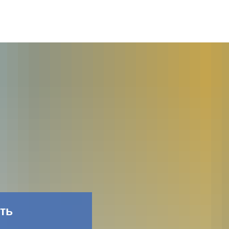
Фейсбук
ть