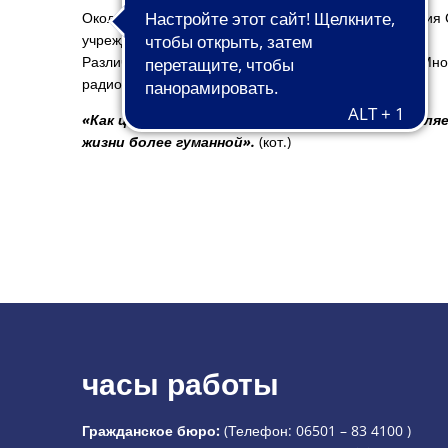
Около 40 совместных и 24 индивидуальных созвездия 
учреждениями.
Различные паблик-арт акции и награды конкурсов. Мн
радио и телевидении.
«Как центр культурной истории искусство явля
жизни более гуманной».
(кот.)
часы работы
Гражданское бюро:
(Телефон:
06501 – 83 4100
)