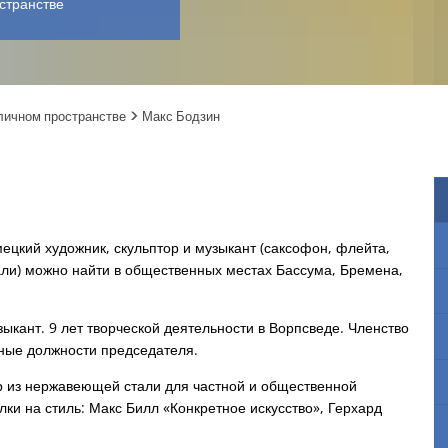
странстве
бличном пространстве
Макс Бодзин
ецкий художник, скульптор и музыкант (саксофон, флейта,
али) можно найти в общественных местах Бассума, Бремена,
ыкант. 9 лет творческой деятельности в Ворпсведе. Членство
чные должности председателя.
р из нержавеющей стали для частной и общественной
ки на стиль: Макс Билл «Конкретное искусство», Герхард