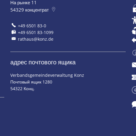
я или закрытия
0.
На рынке 11
54329
концентрат
+49 6501 83-0
+49 6501 83-1099
rathaus@konz.de
адрес почтового ящика
Verbandsgemeindeverwaltung Konz
Почтовый ящик 1280
я или закрытия
54322 Конц.
я или закрытия