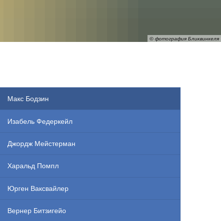
RU
© фотография Бликвинкеля
Макс Бодзин
Изабель Федеркейл
Джордж Мейстерман
Харальд Помпл
Юрген Ваксвайлер
Вернер Битзигейо