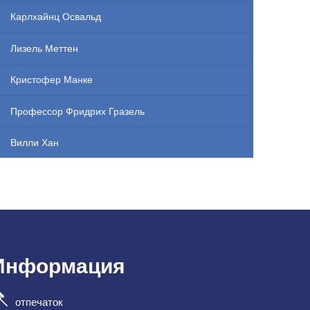
Карлхайнц Освальд
Лизель Меттен
Кристофер Манке
Профессор Фридрих Гразель
Вилли Хан
Информация
отпечаток