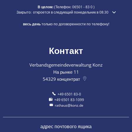
В целом:
(Телефон:
06501 - 83 0
)
Нажмите, чтобы скрыть дополнительное время открытия или закры
Закрыто:
откроется в следующий понедельник в 08:30
весь день
только по договоренности по телефону!
Контакт
Verbandsgemeindeverwaltung Konz
На рынке 11
54329
концентрат
+49 6501 83-0
+49 6501 83-1099
rathaus@konz.de
адрес почтового ящика