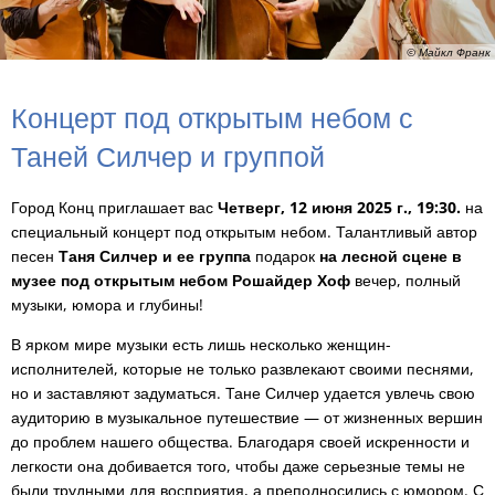
© Майкл Франк
Концерт под открытым небом с
Таней Силчер и группой
Город Конц приглашает вас
Четверг, 12 июня 2025 г., 19:30.
на
специальный концерт под открытым небом. Талантливый автор
песен
Таня Силчер и ее группа
подарок
на лесной сцене в
музее под открытым небом Рошайдер Хоф
вечер, полный
музыки, юмора и глубины!
В ярком мире музыки есть лишь несколько женщин-
исполнителей, которые не только развлекают своими песнями,
но и заставляют задуматься. Тане Силчер удается увлечь свою
аудиторию в музыкальное путешествие — от жизненных вершин
до проблем нашего общества. Благодаря своей искренности и
легкости она добивается того, чтобы даже серьезные темы не
были трудными для восприятия, а преподносились с юмором. С