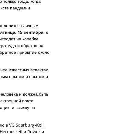
только тогда, когда
ексте пандемии
 поделиться личным
ятница, 15 сентября, с
исходит на корабле
ка туда и обратно на
обратное прибытие около
енее известных аспектах
чным опытом и опытом и
 человека и должна быть
лектронной почте
ацию и ссылку на
ю в VG Saarburg-Kell,
 Hermeskeil и Ruwer и