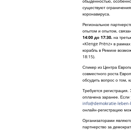
обыденностью, особенно 
существуют ограничения,
коронавируса.
Региональное партнерств
опытом и опытом, связа
14:00 до 17:30.
на треть
«Klenge Prënz» в рамках
корабль в Ремихе возмож
18:15).
Спикер из Центра Европы
совместного роста Европ
обсудить вопрос о том, к
Требуется регистрация. 
оплачена заранее. Если 
info@demokratie-leben-
онлайн-регистрацию мож
Организаторами являются
партнерство за демокра