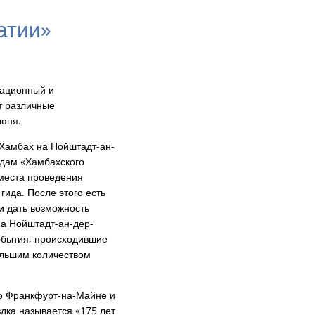
атии»
национный и
т различные
июня.
 Хамбах на Нойштадт-ан-
едам «Хамбахского
места проведения
гида. После этого есть
и дать возможность
на Нойштадт-ан-дер-
события, происходившие
ольшим количеством
во Франкфурт-на-Майне и
дка называется «175 лет