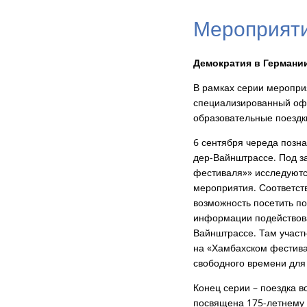
Мероприяти
Демократия в Германии
В рамках серии меропри
специализированный офи
образовательные поездк
6 сентября череда позн
дер-Вайнштрассе. Под з
фестиваля»» исследуютс
мероприятия. Соответств
возможность посетить по
информации подействова
Вайнштрассе. Там участн
на «Хамбахском фестива
свободного времени для
Конец серии – поездка в
посвящена 175-летнему 