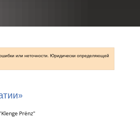
RU
 ошибки или неточности. Юридически определяющей
атии»
"Klenge Prënz"