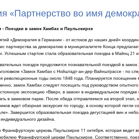
я «Партнерство во имя демокр
 - Поездки в замок Хамбах и Паульскирхе
ятий «Демократия в Германии - от истоков до наших дней» коорди
с партнерства за демократию в муниципалитете Конца предлагае
и. Успешным стартом стала образовательная поездка в Майнц 21 
авательных поездок продолжится познавательной поездкой в замок
аголовком «Замок Хамбах с Нойштадт-ан-дер-Вайнштрассе - по сл
я революционные годы около 1848 года. Планируется посещение 
енно, замок Хамбах следует посещать под руководством опытного 
стоянную экспозицию «Вверх, в замок» в индивидуальном порядке 
ть в замковом парке. После обеда отправляемся на второй этап, 
иков ждет обзорная экскурсия по городу, в основу которой легли 
ле». Завершится образовательная поездка дегустацией вин и неб
 индивидуального дизайна.
о Франкфуртскую церковь Паульскирхе 11 октября, которая ведет 
юбилею Франкфуртской церкви Паульскирхе. Соответственно, поез