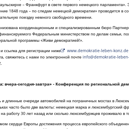
ульскирхе – Франкфурт в свете первого немецкого парламента». Э
ние 1848 года – по следам немецкой демократии» проводится в с
вательную поездку немного свободного времени.
анизована координационным и специализированным бюро Партнерс
 финансируемого Федеральным министерством по делам семьи, по
еральной программы «Живи демократией!».
 ссылка для регистрации ниже
www.demokratie-leben-konz.de
а, свяжитесь с нами по электронной почте
info@demokratie-leben
.
: вчера-сегодня-завтра» - Конференция по региональной дем
ь и длинные очереди автомобилей на пограничных мостах в Люксем
ьках часто было две валюты: немецкая марка и люксембургский фр
на работу 30 лет назад или сколько люксембуржцев проживало в т
амом сердце Европы достижения процесса европейского объединен