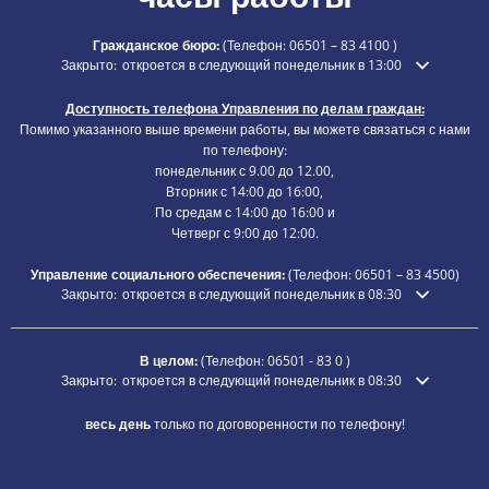
Гражданское бюро:
(Телефон:
06501 – 83 4100
)
Нажмите, чтобы скрыть дополнительное время открытия или закры
Закрыто:
откроется в следующий понедельник в 13:00
Доступность телефона Управления по делам граждан:
Помимо указанного выше времени работы, вы можете связаться с нами
по телефону:
понедельник с 9.00 до 12.00,
Вторник с 14:00 до 16:00,
По средам с 14:00 до 16:00 и
Четверг с 9:00 до 12:00.
Управление социального обеспечения:
(Телефон:
06501 – 83
4500)
Нажмите, чтобы скрыть дополнительное время открытия или закры
Закрыто:
откроется в следующий понедельник в 08:30
В целом:
(Телефон:
06501 - 83 0
)
Нажмите, чтобы скрыть дополнительное время открытия или закры
Закрыто:
откроется в следующий понедельник в 08:30
весь день
только по договоренности по телефону!