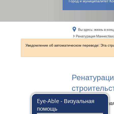
Город и муниципалитет Ко
Вы здесь:
жизнь в конц
Ренатурация Маннесбаха
Уведомление об автоматическом переводе: Эта ст
Ренатураци
строительс
5 сентября 2022 год
Маннебах.