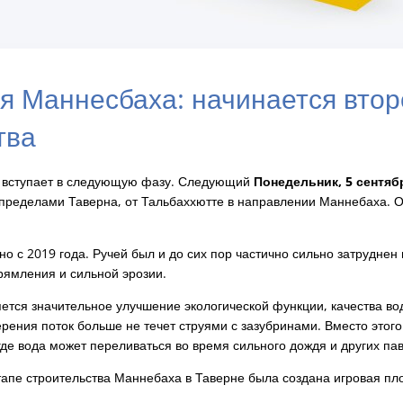
я Маннесбаха: начинается втор
тва
 вступает в следующую фазу. Следующий
Понедельник, 5 сентябр
 пределами Таверна, от Тальбаххютте в направлении Маннебаха. 
о с 2019 года. Ручей был и до сих пор частично сильно затруднен
рямления и сильной эрозии.
ется значительное улучшение экологической функции, качества 
рения поток больше не течет струями с зазубринами. Вместо этого
 где вода может переливаться во время сильного дождя и других па
тапе строительства Маннебаха в Таверне была создана игровая пл