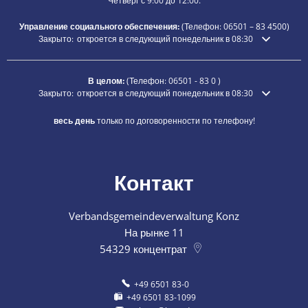
Четверг с 9:00 до 12:00.
Управление социального обеспечения:
(Телефон:
06501 – 83
4500)
Нажмите, чтобы скрыть дополнительное время открытия или закры
Закрыто:
откроется в следующий понедельник в 08:30
В целом:
(Телефон:
06501 - 83 0
)
Нажмите, чтобы скрыть дополнительное время открытия или закры
Закрыто:
откроется в следующий понедельник в 08:30
весь день
только по договоренности по телефону!
Контакт
Verbandsgemeindeverwaltung Konz
На рынке 11
54329
концентрат
+49 6501 83-0
+49 6501 83-1099