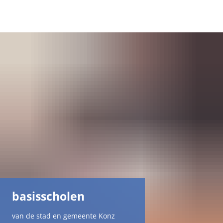
DE
AR
EN
NL
FR
TR
basisscholen
UK
van de stad en gemeente Konz