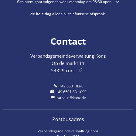
Klik om extra openings- of sluitingstijden te verbergen
Gesloten:
gaat volgende week maandag om 08:30 open
de hele dag
alleen bij telefonische afspraak!
Contact
Verbandsgemeindeverwaltung Konz
Op de markt 11
54329
conc
+49 6501 83-0
+49 6501 83-1099
rathaus@konz.de
Postbusadres
Verbandsgemeindeverwaltung Konz