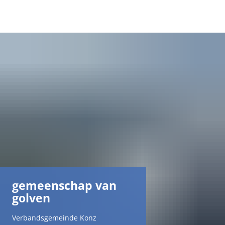
DE
AR
EN
NL
FR
gemeenschap van
TR
golven
UK
Verbandsgemeinde Konz