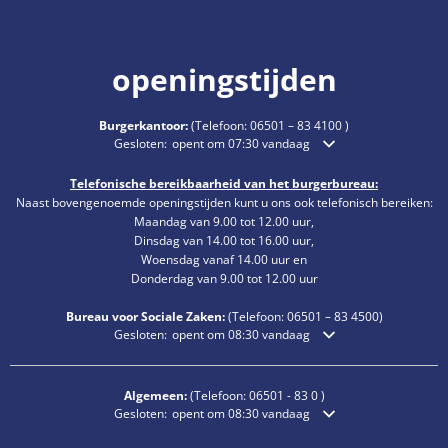
openingstijden
Burgerkantoor:
(Telefoon:
06501 – 83 4100
)
Klik om extra openings- of sluitingstijden te verbergen
Gesloten:
opent om 07:30 vandaag
Telefonische bereikbaarheid van het burgerbureau:
Naast bovengenoemde openingstijden kunt u ons ook telefonisch bereiken:
Maandag van 9.00 tot 12.00 uur,
Dinsdag van 14.00 tot 16.00 uur,
Woensdag vanaf 14.00 uur en
Donderdag van 9.00 tot 12.00 uur
Bureau voor Sociale Zaken:
(Telefoon:
06501 – 83
4500)
Klik om extra openings- of sluitingstijden te verbergen
Gesloten:
opent om 08:30 vandaag
Algemeen:
(Telefoon:
06501 - 83 0
)
Klik om extra openings- of sluitingstijden te verbergen
Gesloten:
opent om 08:30 vandaag