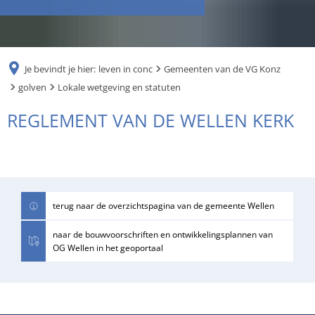
RU
Je bevindt je hier:
leven in conc
Gemeenten van de VG Konz
golven
Lokale wetgeving en statuten
Lokale
REGLEMENT VAN DE WELLEN KERK
wetgeving
en
statuten
terug naar de overzichtspagina van de gemeente Wellen
naar de bouwvoorschriften en ontwikkelingsplannen van
OG Wellen in het geoportaal