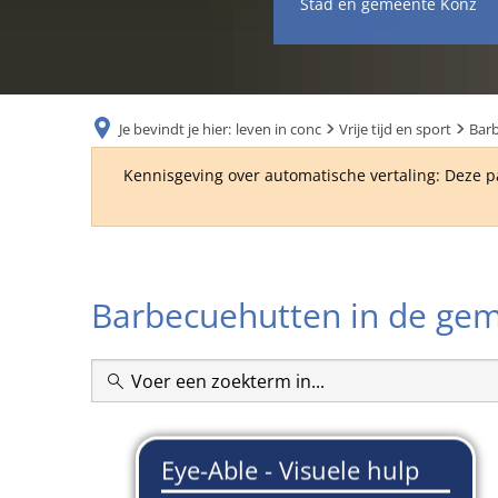
Stad en gemeente Konz
Je bevindt je hier:
leven in conc
Vrije tijd en sport
Bar
Kennisgeving over automatische vertaling: Deze p
Barbecuehutten
Barbecuehutten in de ge
in
de
gemeente