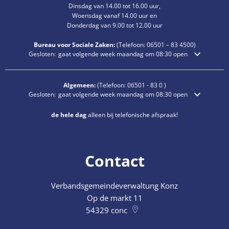
Dinsdag van 14.00 tot 16.00 uur,
Woensdag vanaf 14.00 uur en
Donderdag van 9.00 tot 12.00 uur
Bureau voor Sociale Zaken:
(Telefoon:
06501 – 83
4500)
Klik om extra openings- of sluitingstijden te verbergen
Gesloten:
gaat volgende week maandag om 08:30 open
Algemeen:
(Telefoon:
06501 - 83 0
)
Klik om extra openings- of sluitingstijden te verbergen
Gesloten:
gaat volgende week maandag om 08:30 open
de hele dag
alleen bij telefonische afspraak!
Contact
Verbandsgemeindeverwaltung Konz
Op de markt 11
54329
conc