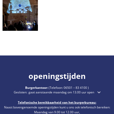
openingstijden
Burgerkantoor:
(Telefoon:
06501 – 83 4100
)
Klik om extra openings- of sluitingstijden te verbergen
Gesloten:
gaat aanstaande maandag om 13.00 uur open
Telefonische bereikbaarheid van het burgerbureau:
Naast bovengenoemde openingstijden kunt u ons ook telefonisch bereiken:
Maandag van 9.00 tot 12.00 uur,