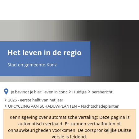
DE
AR
Het leven in de regio
EN
Stad en gemeente Konz
NL
Je bevindt je hier:
leven in conc
Huidige
persbericht
FR
2026 - eerste helft van het jaar
UPCYCLING VAN SCHADUWPLANTEN – Nachtschadeplanten
TR
Kennisgeving over automatische vertaling: Deze pagina is
automatisch vertaald. Er kunnen vertaalfouten of
onnauwkeurigheden voorkomen. De oorspronkelijke Duitse
UK
versie is leidend.