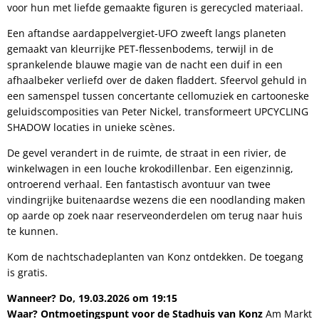
voor hun met liefde gemaakte figuren is gerecycled materiaal.
Een aftandse aardappelvergiet-UFO zweeft langs planeten
gemaakt van kleurrijke PET-flessenbodems, terwijl in de
sprankelende blauwe magie van de nacht een duif in een
afhaalbeker verliefd over de daken fladdert. Sfeervol gehuld in
een samenspel tussen concertante cellomuziek en cartooneske
geluidscomposities van Peter Nickel, transformeert UPCYCLING
SHADOW locaties in unieke scènes.
De gevel verandert in de ruimte, de straat in een rivier, de
winkelwagen in een louche krokodillenbar. Een eigenzinnig,
ontroerend verhaal. Een fantastisch avontuur van twee
vindingrijke buitenaardse wezens die een noodlanding maken
op aarde op zoek naar reserveonderdelen om terug naar huis
te kunnen.
Kom de nachtschadeplanten van Konz ontdekken. De toegang
is gratis.
Wanneer?
Do, 19.03.2026 om 19:15
Waar?
Ontmoetingspunt voor de
Stadhuis van Konz
Am Markt