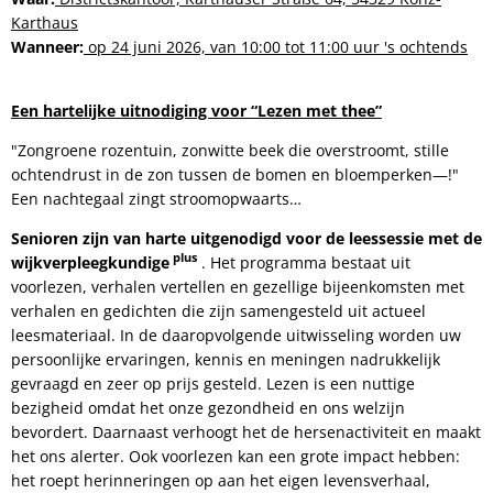
Karthaus
Wanneer:
op 24 juni 2026, van 10:00 tot 11:00 uur 's ochtends
Een hartelijke uitnodiging voor “Lezen met thee”
"Zongroene rozentuin, zonwitte beek die overstroomt, stille
ochtendrust in de zon tussen de bomen en bloemperken—!"
Een nachtegaal zingt stroomopwaarts…
Senioren zijn van harte uitgenodigd voor de leessessie met de
plus
wijkverpleegkundige
. Het programma bestaat uit
voorlezen, verhalen vertellen en gezellige bijeenkomsten met
verhalen en gedichten die zijn samengesteld uit actueel
leesmateriaal. In de daaropvolgende uitwisseling worden uw
persoonlijke ervaringen, kennis en meningen nadrukkelijk
gevraagd en zeer op prijs gesteld. Lezen is een nuttige
bezigheid omdat het onze gezondheid en ons welzijn
bevordert. Daarnaast verhoogt het de hersenactiviteit en maakt
het ons alerter. Ook voorlezen kan een grote impact hebben:
het roept herinneringen op aan het eigen levensverhaal,