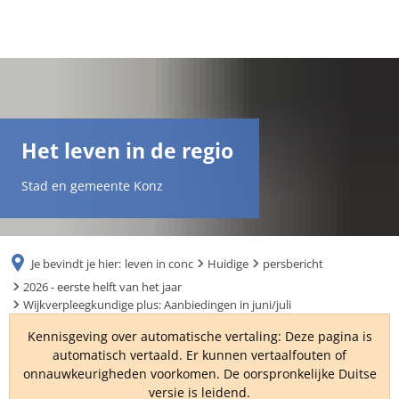
DE
AR
Het leven in de regio
EN
Stad en gemeente Konz
NL
Je bevindt je hier:
leven in conc
Huidige
persbericht
FR
2026 - eerste helft van het jaar
Wijkverpleegkundige plus: Aanbiedingen in juni/juli
TR
Kennisgeving over automatische vertaling: Deze pagina is
automatisch vertaald. Er kunnen vertaalfouten of
onnauwkeurigheden voorkomen. De oorspronkelijke Duitse
UK
versie is leidend.