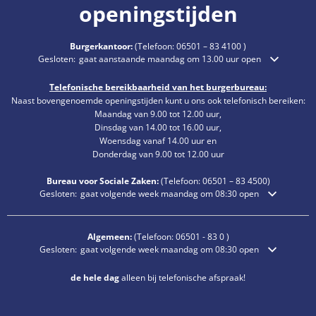
openingstijden
Burgerkantoor:
(Telefoon:
06501 – 83 4100
)
Klik om extra openings- of sluitingstijden te verbergen
Gesloten:
gaat aanstaande maandag om 13.00 uur open
Telefonische bereikbaarheid van het burgerbureau:
Naast bovengenoemde openingstijden kunt u ons ook telefonisch bereiken:
Maandag van 9.00 tot 12.00 uur,
Dinsdag van 14.00 tot 16.00 uur,
Woensdag vanaf 14.00 uur en
Donderdag van 9.00 tot 12.00 uur
Bureau voor Sociale Zaken:
(Telefoon:
06501 – 83
4500)
Klik om extra openings- of sluitingstijden te verbergen
Gesloten:
gaat volgende week maandag om 08:30 open
Algemeen:
(Telefoon:
06501 - 83 0
)
Klik om extra openings- of sluitingstijden te verbergen
Gesloten:
gaat volgende week maandag om 08:30 open
de hele dag
alleen bij telefonische afspraak!