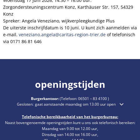
Woensdag 17 juni 2026, 14:30 – 16:00 uur.
Zorgondersteuningscentrum Konz, Karthäuser Str. 157, 54329
Konz
Spreker: Angela Veneziano, wijkverpleegkundige Plus
De uiterste inschrijfdatum is 10 juni. U kunt zich aanmelden via
e-mail.
veneziano.angela@caritas-region-trier.de
of telefonisch
via 0171 86 81 646
openingstijden
Burgerkantoor:
(Telefoon:
06501 – 83 4100
)
Klik om extra openings- of sluitingstijden te verbergen
Gesloten:
gaat aanstaande maandag om 13.00 uur open
Telefonische bereikbaarheid van het burgerbureau:
Naast bovengenoemde openingstijden kunt u ons ook telefonisch bereiken:
Maandag van 9.00 tot 12.00 uur,
Dinsdag van 14.00 tot 16.00 uur,