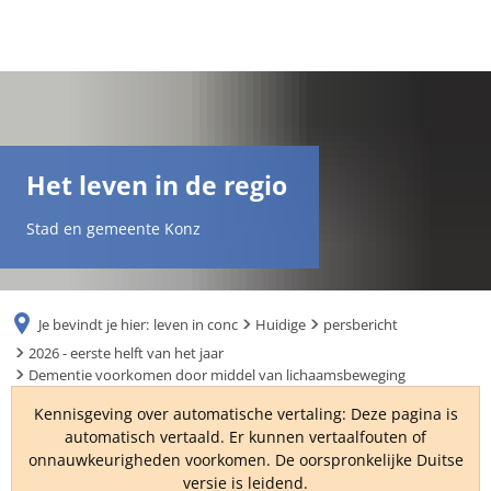
DE
AR
Het leven in de regio
EN
Stad en gemeente Konz
NL
Je bevindt je hier:
leven in conc
Huidige
persbericht
FR
2026 - eerste helft van het jaar
Dementie voorkomen door middel van lichaamsbeweging
TR
Kennisgeving over automatische vertaling: Deze pagina is
automatisch vertaald. Er kunnen vertaalfouten of
onnauwkeurigheden voorkomen. De oorspronkelijke Duitse
UK
versie is leidend.