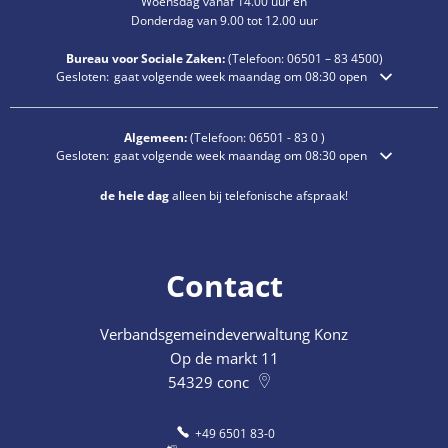
Woensdag vanaf 14.00 uur en
Donderdag van 9.00 tot 12.00 uur
Bureau voor Sociale Zaken:
(Telefoon:
06501 – 83
4500)
Klik om extra openings- of sluitingstijden te verbergen
Gesloten:
gaat volgende week maandag om 08:30 open
Algemeen:
(Telefoon:
06501 - 83 0
)
Klik om extra openings- of sluitingstijden te verbergen
Gesloten:
gaat volgende week maandag om 08:30 open
de hele dag
alleen bij telefonische afspraak!
Contact
Verbandsgemeindeverwaltung Konz
Op de markt 11
54329
conc
+49 6501 83-0