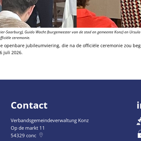
t Trier-Saarburg), Guido Wacht (burgemeester van de stad en gemeente Konz) en Ursula 
ficiële ceremonie.
e openbare jubileumviering, die na de officiële ceremonie zou beg
 juli 2026.
Contact
Verbandsgemeindeverwaltung Konz
Op de markt 11
54329
conc