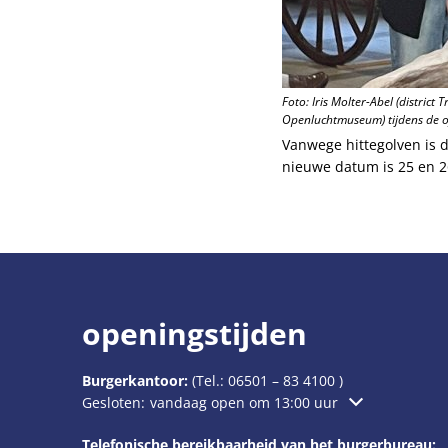
Foto: Iris Molter-Abel (distric
Openluchtmuseum) tijdens de of
Vanwege hittegolven is d
nieuwe datum is 25 en 26
openingstijden
Burgerkantoor:
(Tel.:
06501 – 83 4100
)
Klik om extra openings- of sluitingstijden te verbergen
Gesloten:
vandaag open om 13:00 uur
Telefonische bereikbaarheid van het burgerbureau: