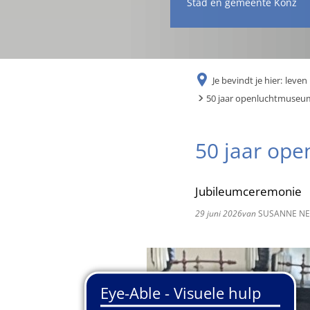
Stad en gemeente Konz
Je bevindt je hier:
leven 
50 jaar openluchtmuseu
50 jaar op
Jubileumceremonie
29 juni 2026
van
SUSANNE N