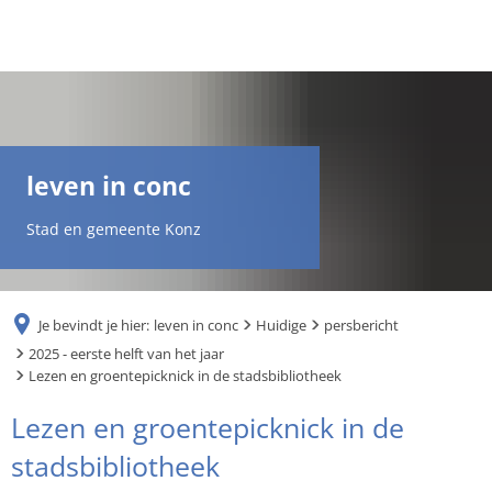
DE
AR
leven in conc
EN
Stad en gemeente Konz
NL
Je bevindt je hier:
leven in conc
Huidige
persbericht
FR
2025 - eerste helft van het jaar
Lezen en groentepicknick in de stadsbibliotheek
TR
Lezen en groentepicknick in de
stadsbibliotheek
UK