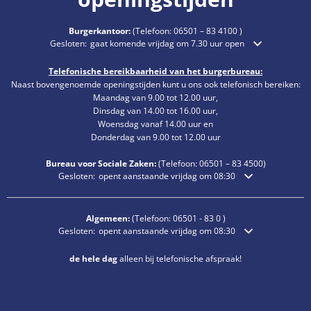
Burgerkantoor:
(Telefoon:
06501 – 83 4100
)
Klik om extra openings- of sluitingstijden te verbergen
Gesloten:
gaat komende vrijdag om 7.30 uur open
Telefonische bereikbaarheid van het burgerbureau:
Naast bovengenoemde openingstijden kunt u ons ook telefonisch bereiken:
Maandag van 9.00 tot 12.00 uur,
Dinsdag van 14.00 tot 16.00 uur,
Woensdag vanaf 14.00 uur en
Donderdag van 9.00 tot 12.00 uur
Bureau voor Sociale Zaken:
(Telefoon:
06501 – 83
4500)
Klik om extra openings- of sluitingstijden te verbergen
Gesloten:
opent aanstaande vrijdag om 08:30
Algemeen:
(Telefoon:
06501 - 83 0
)
Klik om extra openings- of sluitingstijden te verbergen
Gesloten:
opent aanstaande vrijdag om 08:30
de hele dag
alleen bij telefonische afspraak!