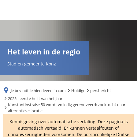
DE
AR
Het leven in de regio
EN
Stad en gemeente Konz
NL
Je bevindt je hier:
leven in conc
Huidige
persbericht
FR
2025 - eerste helft van het jaar
Konstantinstraße 50 wordt volledig gerenoveerd: zoektocht naar
alternatieve locatie
TR
Kennisgeving over automatische vertaling: Deze pagina is
automatisch vertaald. Er kunnen vertaalfouten of
UK
onnauwkeurigheden voorkomen. De oorspronkelijke Duitse