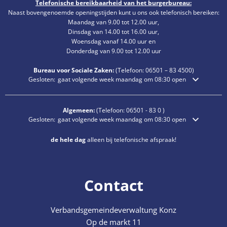
Telefonische bereikbaarheid van het burgerbureau:
Naast bovengenoemde openingstijden kunt u ons ook telefonisch bereiken:
Maandag van 9.00 tot 12.00 uur,
Dinsdag van 14.00 tot 16.00 uur,
Woensdag vanaf 14.00 uur en
Donderdag van 9.00 tot 12.00 uur
Bureau voor Sociale Zaken:
(Telefoon:
06501 – 83
4500)
Klik om extra openings- of sluitingstijden te verbergen
Gesloten:
gaat volgende week maandag om 08:30 open
Algemeen:
(Telefoon:
06501 - 83 0
)
Klik om extra openings- of sluitingstijden te verbergen
Gesloten:
gaat volgende week maandag om 08:30 open
de hele dag
alleen bij telefonische afspraak!
Contact
Verbandsgemeindeverwaltung Konz
Op de markt 11