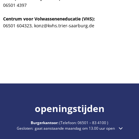
06501 4397
Centrum voor Volwasseneneducatie (VHS):
06501 604323, konz@kvhs.trier-saarburg.de
openingstijden
Burgerkantoor:
(Telefoon:
06501 – 83 4100
)
Klik om extra openings- of sluitingstijden te verbergen
Gesloten:
gaat aanstaande maandag om 13.00 uur open