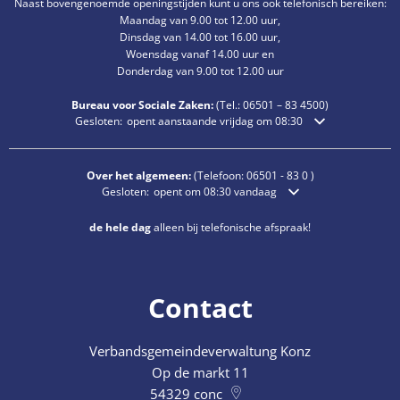
Naast bovengenoemde openingstijden kunt u ons ook telefonisch bereiken:
Maandag van 9.00 tot 12.00 uur,
Dinsdag van 14.00 tot 16.00 uur,
Woensdag vanaf 14.00 uur en
Donderdag van 9.00 tot 12.00 uur
Bureau voor Sociale Zaken:
(Tel.:
06501 – 83
4500)
Klik om extra openings- of sluitingstijden te verbergen
Gesloten:
opent aanstaande vrijdag om 08:30
Over het algemeen:
(Telefoon:
06501 - 83 0
)
Klik om extra openings- of sluitingstijden te verbergen
Gesloten:
opent om 08:30 vandaag
de hele dag
alleen bij telefonische afspraak!
Contact
Verbandsgemeindeverwaltung Konz
Op de markt 11
54329
conc