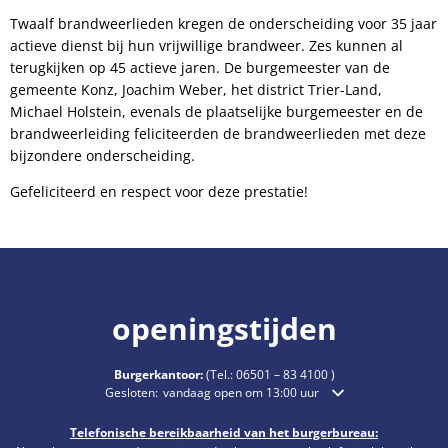
Twaalf brandweerlieden kregen de onderscheiding voor 35 jaar
actieve dienst bij hun vrijwillige brandweer. Zes kunnen al
terugkijken op 45 actieve jaren. De burgemeester van de
gemeente Konz, Joachim Weber, het district Trier-Land,
Michael Holstein, evenals de plaatselijke burgemeester en de
brandweerleiding feliciteerden de brandweerlieden met deze
bijzondere onderscheiding.
Gefeliciteerd en respect voor deze prestatie!
openingstijden
Burgerkantoor:
(Tel.:
06501 – 83 4100
)
Klik om extra openings- of sluitingstijden te verbergen
Gesloten:
vandaag open om 13:00 uur
Telefonische bereikbaarheid van het burgerbureau: