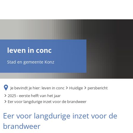
DE
AR
leven in conc
EN
Stad en gemeente Konz
NL
Je bevindt je hier:
leven in conc
Huidige
persbericht
FR
2025 - eerste helft van het jaar
Eer voor langdurige inzet voor de brandweer
TR
Eer voor langdurige inzet voor de
brandweer
UK