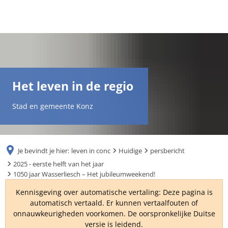
DE
AR
Het leven in de regio
EN
Stad en gemeente Konz
NL
Je bevindt je hier:
leven in conc
Huidige
persbericht
FR
2025 - eerste helft van het jaar
1050 jaar Wasserliesch – Het jubileumweekend!
TR
Kennisgeving over automatische vertaling: Deze pagina is
automatisch vertaald. Er kunnen vertaalfouten of
onnauwkeurigheden voorkomen. De oorspronkelijke Duitse
UK
versie is leidend.