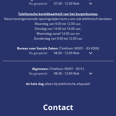
Klik om extra openings- of sluitingstijden te verbergen
Nu geopend:
07:30
-
12:30
Klok
Van 7:30 uur tot 12:3
Telefonische bereikbaarheid van het burgerbureau:
Naast bovengenoemde openingstijden kunt u ons ook telefonisch bereiken:
Maandag van 9.00 tot 12.00 uur,
Dinsdag van 14.00 tot 16.00 uur,
Woensdag vanaf 14.00 uur en
Donderdag van 9.00 tot 12.00 uur
Bureau voor Sociale Zaken:
(Telefoon:
06501 – 83
4500)
Klik om extra openings- of sluitingstijden te verbergen
Nu geopend:
08:30
-
12:00
Klok
Van 8:30 uur tot 12:0
Algemeen:
(Telefoon:
06501 - 83 0
)
Klik om extra openings- of sluitingstijden te verbergen
Nu geopend:
08:30
-
12:00
Klok
Van 8:30 uur tot 12:0
de hele dag
alleen bij telefonische afspraak!
Contact