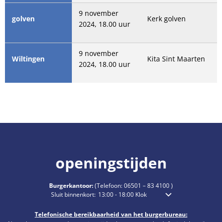
9 november
golven
Kerk golven
2024, 18.00 uur
9 november
Wiltingen
Kita Sint Maarten
2024, 18.00 uur
openingstijden
Burgerkantoor:
(Telefoon:
06501 – 83 4100
)
Klik om extra openings- of sluitingstijden te verbergen
Sluit binnenkort:
13:00
-
18:00
Klok
Van 13.00 tot 18.00 uur
Telefonische bereikbaarheid van het burgerbureau: