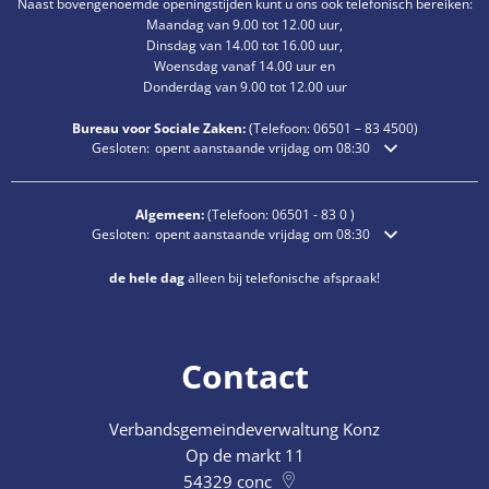
Naast bovengenoemde openingstijden kunt u ons ook telefonisch bereiken:
Maandag van 9.00 tot 12.00 uur,
Dinsdag van 14.00 tot 16.00 uur,
Woensdag vanaf 14.00 uur en
Donderdag van 9.00 tot 12.00 uur
Bureau voor Sociale Zaken:
(Telefoon:
06501 – 83
4500)
Klik om extra openings- of sluitingstijden te verbergen
Gesloten:
opent aanstaande vrijdag om 08:30
Algemeen:
(Telefoon:
06501 - 83 0
)
Klik om extra openings- of sluitingstijden te verbergen
Gesloten:
opent aanstaande vrijdag om 08:30
de hele dag
alleen bij telefonische afspraak!
Contact
Verbandsgemeindeverwaltung Konz
Op de markt 11
54329
conc