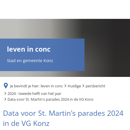
DE
AR
leven in conc
EN
Stad en gemeente Konz
NL
Je bevindt je hier:
leven in conc
Huidige
persbericht
FR
2024 - tweede helft van het jaar
Data voor St. Martin's parades 2024 in de VG Konz
TR
Data voor St. Martin's parades 2024
in de VG Konz
UK