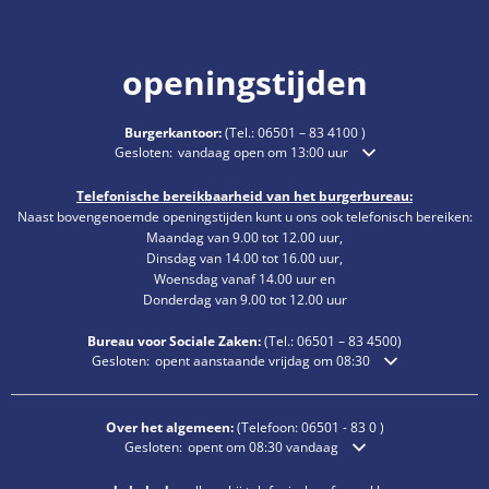
openingstijden
Burgerkantoor:
(Tel.:
06501 – 83 4100
)
Klik om extra openings- of sluitingstijden te verbergen
Gesloten:
vandaag open om 13:00 uur
Telefonische bereikbaarheid van het burgerbureau:
Naast bovengenoemde openingstijden kunt u ons ook telefonisch bereiken:
Maandag van 9.00 tot 12.00 uur,
Dinsdag van 14.00 tot 16.00 uur,
Woensdag vanaf 14.00 uur en
Donderdag van 9.00 tot 12.00 uur
Bureau voor Sociale Zaken:
(Tel.:
06501 – 83
4500)
Klik om extra openings- of sluitingstijden te verbergen
Gesloten:
opent aanstaande vrijdag om 08:30
Over het algemeen:
(Telefoon:
06501 - 83 0
)
Klik om extra openings- of sluitingstijden te verbergen
Gesloten:
opent om 08:30 vandaag