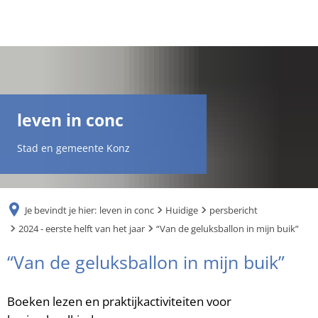
DE
AR
leven in conc
EN
Stad en gemeente Konz
NL
Je bevindt je hier:
leven in conc
Huidige
persbericht
FR
2024 - eerste helft van het jaar
“Van de geluksballon in mijn buik”
“Van de geluksballon in mijn buik”
TR
Boeken lezen en praktijkactiviteiten voor
UK