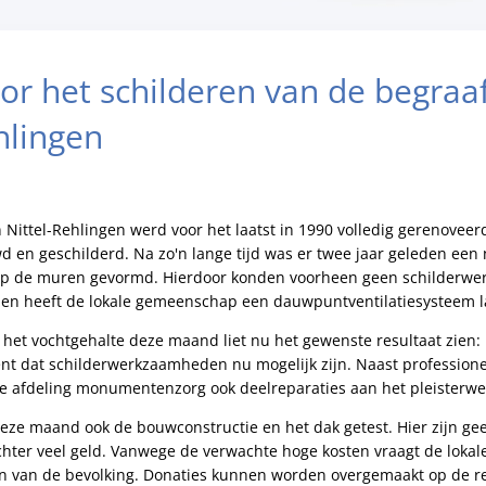
or het schilderen van de begraa
hlingen
 Nittel-Rehlingen werd voor het laatst in 1990 volledig gerenoveerd
 en geschilderd. Na zo'n lange tijd was er twee jaar geleden een
 op de muren gevormd. Hierdoor konden voorheen geen schilder
en heeft de lokale gemeenschap een dauwpuntventilatiesysteem la
 het vochtgehalte deze maand liet nu het gewenste resultaat zien:
ent dat schilderwerkzaamheden nu mogelijk zijn. Naast professio
de afdeling monumentenzorg ook deelreparaties aan het pleisterwe
 deze maand ook de bouwconstructie en het dak getest. Hier zijn 
echter veel geld. Vanwege de verwachte hoge kosten vraagt de lok
eun van de bevolking. Donaties kunnen worden overgemaakt op de r