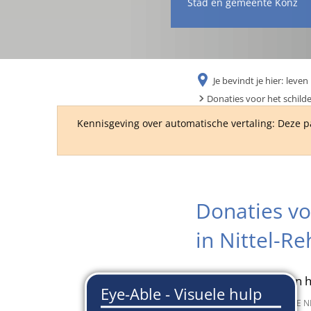
Stad en gemeente Konz
Je bevindt je hier:
leven 
Donaties voor het schilde
Kennisgeving over automatische vertaling: Deze p
Donaties vo
in Nittel-Re
Na het plaatsen van 
17 april 2024
van
SUSANNE N