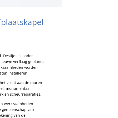
fplaatskapel
. Destijds is onder
 nieuwe verflaag gepland,
werkzaamheden worden
ten installeren.
 het vocht aan de muren
neel, monumentaal
rk en scheurreparaties.
geen werkzaamheden
ale gemeenschap van
ekening van de