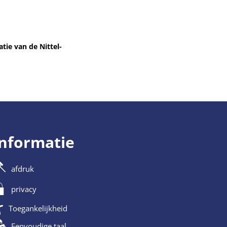
tie van de Nittel-
informatie
afdruk
privacy
Toegankelijkheid
Eenvoudige taal