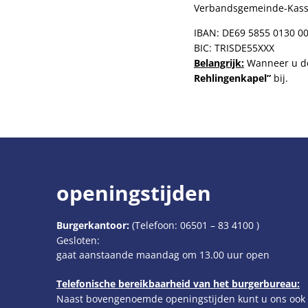
Verbandsgemeinde-Kass
IBAN: DE69 5855 0130 0
BIC: TRISDE55XXX
Belangrijk:
Wanneer u don
Rehlingenkapel”
bij.
openingstijden
Burgerkantoor:
(Telefoon:
06501 – 83 4100
)
Klik om extra openings- of sluitingstijden te verbergen
Gesloten:
gaat aanstaande maandag om 13.00 uur open
Telefonische bereikbaarheid van het burgerbureau:
Naast bovengenoemde openingstijden kunt u ons ook