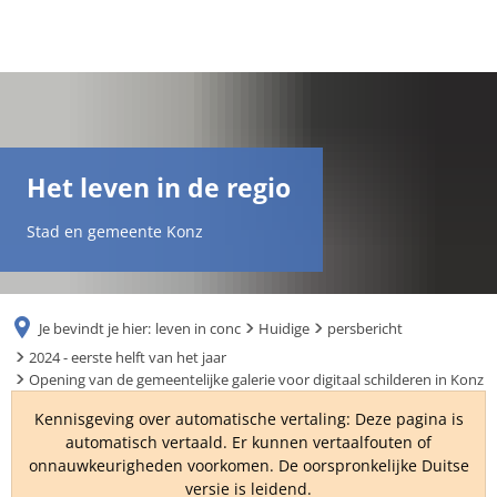
DE
AR
Het leven in de regio
EN
Stad en gemeente Konz
NL
Je bevindt je hier:
leven in conc
Huidige
persbericht
FR
2024 - eerste helft van het jaar
Opening van de gemeentelijke galerie voor digitaal schilderen in Konz
TR
Kennisgeving over automatische vertaling: Deze pagina is
automatisch vertaald. Er kunnen vertaalfouten of
onnauwkeurigheden voorkomen. De oorspronkelijke Duitse
UK
versie is leidend.