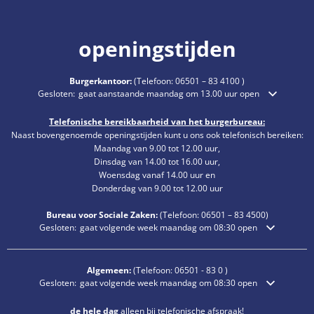
openingstijden
Burgerkantoor:
(Telefoon:
06501 – 83 4100
)
Klik om extra openings- of sluitingstijden te verbergen
Gesloten:
gaat aanstaande maandag om 13.00 uur open
Telefonische bereikbaarheid van het burgerbureau:
Naast bovengenoemde openingstijden kunt u ons ook telefonisch bereiken:
Maandag van 9.00 tot 12.00 uur,
Dinsdag van 14.00 tot 16.00 uur,
Woensdag vanaf 14.00 uur en
Donderdag van 9.00 tot 12.00 uur
Bureau voor Sociale Zaken:
(Telefoon:
06501 – 83
4500)
Klik om extra openings- of sluitingstijden te verbergen
Gesloten:
gaat volgende week maandag om 08:30 open
Algemeen:
(Telefoon:
06501 - 83 0
)
Klik om extra openings- of sluitingstijden te verbergen
Gesloten:
gaat volgende week maandag om 08:30 open
de hele dag
alleen bij telefonische afspraak!