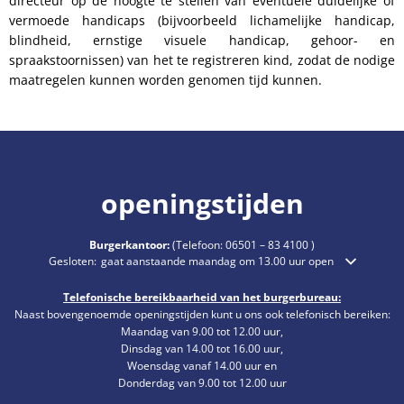
directeur op de hoogte te stellen van eventuele duidelijke of
vermoede handicaps (bijvoorbeeld lichamelijke handicap,
blindheid, ernstige visuele handicap, gehoor- en
spraakstoornissen) van het te registreren kind, zodat de nodige
maatregelen kunnen worden genomen tijd kunnen.
openingstijden
Burgerkantoor:
(Telefoon:
06501 – 83 4100
)
Klik om extra openings- of sluitingstijden te verbergen
Gesloten:
gaat aanstaande maandag om 13.00 uur open
Telefonische bereikbaarheid van het burgerbureau:
Naast bovengenoemde openingstijden kunt u ons ook telefonisch bereiken:
Maandag van 9.00 tot 12.00 uur,
Dinsdag van 14.00 tot 16.00 uur,
Woensdag vanaf 14.00 uur en
Donderdag van 9.00 tot 12.00 uur