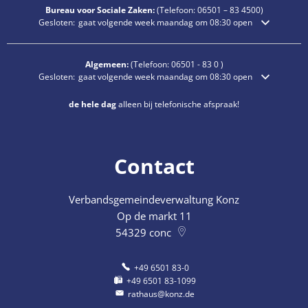
Bureau voor Sociale Zaken:
(Telefoon:
06501 – 83
4500)
Klik om extra openings- of sluitingstijden te verbergen
Gesloten:
gaat volgende week maandag om 08:30 open
Algemeen:
(Telefoon:
06501 - 83 0
)
Klik om extra openings- of sluitingstijden te verbergen
Gesloten:
gaat volgende week maandag om 08:30 open
de hele dag
alleen bij telefonische afspraak!
Contact
Verbandsgemeindeverwaltung Konz
Op de markt 11
54329
conc
+49 6501 83-0
+49 6501 83-1099
rathaus@konz.de