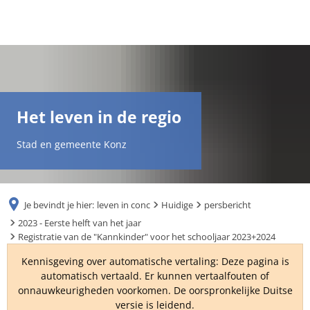
DE
AR
Het leven in de regio
EN
Stad en gemeente Konz
NL
Je bevindt je hier:
leven in conc
Huidige
persbericht
FR
2023 - Eerste helft van het jaar
Registratie van de "Kannkinder" voor het schooljaar 2023+2024
TR
Kennisgeving over automatische vertaling: Deze pagina is
automatisch vertaald. Er kunnen vertaalfouten of
onnauwkeurigheden voorkomen. De oorspronkelijke Duitse
UK
versie is leidend.