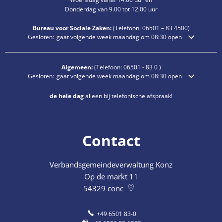
Donderdag van 9.00 tot 12.00 uur
Bureau voor Sociale Zaken:
(Telefoon:
06501 – 83
4500)
Klik om extra openings- of sluitingstijden te verbergen
Gesloten:
gaat volgende week maandag om 08:30 open
Algemeen:
(Telefoon:
06501 - 83 0
)
Klik om extra openings- of sluitingstijden te verbergen
Gesloten:
gaat volgende week maandag om 08:30 open
de hele dag
alleen bij telefonische afspraak!
Contact
Verbandsgemeindeverwaltung Konz
Op de markt 11
54329
conc
+49 6501 83-0