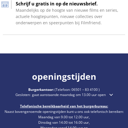
Schrijf u gratis in op de nieuwsbrief.
Maandelijks op de hoogte van nieuwe films en series,
actuele hoogtepunten, nieuwe collecties over
onderwerpen en speerpunten bij Filmfriend.
openingstijden
Burgerkantoor:
(Telefoon:
06501 – 83 4100
)
Klik om extra openings- of sluitingstijden te verbergen
Gesloten:
gaat aanstaande maandag om 13.00 uur open
Telefonische bereikbaarheid van het burgerbureau:
Naast bovengenoemde openingstijden kunt u ons ook telefonisch bereiken:
Maandag van 9.00 tot 12.00 uur,
Dinsdag van 14.00 tot 16.00 uur,
Woensdag vanaf 14.00 uur en