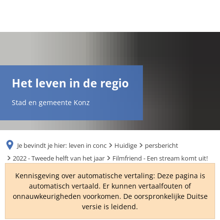
DE
AR
Het leven in de regio
EN
Stad en gemeente Konz
NL
Je bevindt je hier:
leven in conc
Huidige
persbericht
FR
2022 - Tweede helft van het jaar
Filmfriend - Een stream komt uit!
Kennisgeving over automatische vertaling: Deze pagina is
TR
automatisch vertaald. Er kunnen vertaalfouten of
onnauwkeurigheden voorkomen. De oorspronkelijke Duitse
versie is leidend.
UK