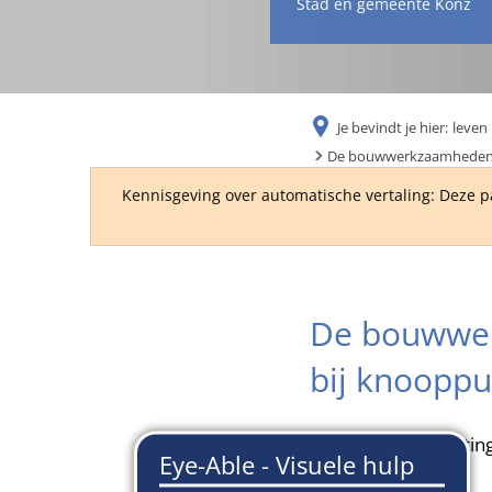
Stad en gemeente Konz
Je bevindt je hier:
leven 
De bouwwerkzaamheden vo
Kennisgeving over automatische vertaling: Deze p
De bouwwer
bij knooppu
De volledige afsluit
staan