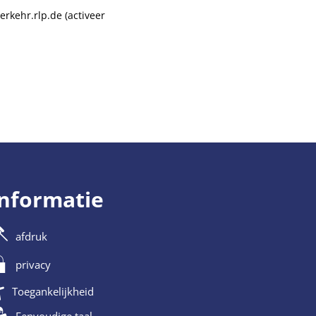
erkehr.rlp.de (activeer
informatie
afdruk
privacy
Toegankelijkheid
Eenvoudige taal