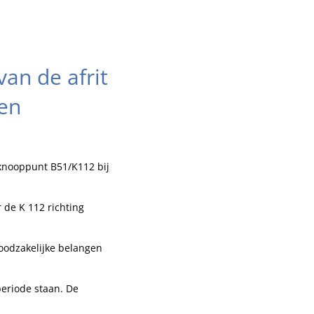
n de afrit
nen
knooppunt B51/K112 bij
 de K 112 richting
odzakelijke belangen
periode staan. De