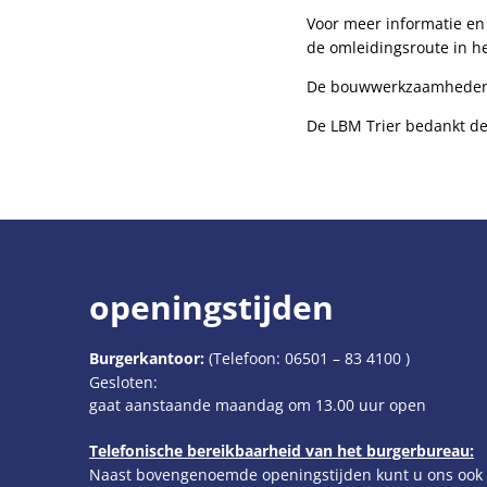
Voor meer informatie en 
de omleidingsroute in he
De bouwwerkzaamheden z
De LBM Trier bedankt de
openingstijden
Burgerkantoor:
(Telefoon:
06501 – 83 4100
)
Klik om extra openings- of sluitingstijden te verbergen
Gesloten:
gaat aanstaande maandag om 13.00 uur open
Telefonische bereikbaarheid van het burgerbureau:
Naast bovengenoemde openingstijden kunt u ons ook