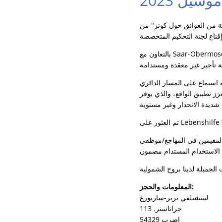
 من العوائق حول كونز" من
بالتعاون مع Saar-Obermosel-Touristik، اشترت مدينة كونز دراجة حديثة ومريحة للكراسي المتحركة مزودة بمحرك كهربائي وأنشأت
استماع على المسار الدائري
ز تطبيق الواقع، والذي يوفر
 في المهاجع/موظفي Lebenshilfe.
المعلومات والحجز:
ليبنشيلفي ترير-ساربورغ
جراناستر. 113
54329 اضرب