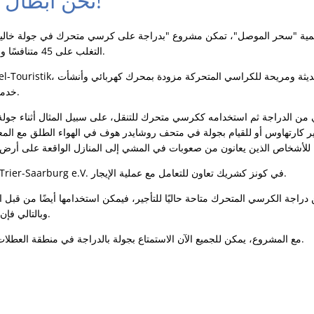
نحن أبطال موسيل 2023!
قليمية "سحر الموصل"، تمكن مشروع "بدراجة على كرسي متحرك في جولة خالية
التغلب على 45 متنافسًا وإقناع لجنة التحكيم المتخصصة.
خدمة تأجير غير معقدة ومستدامة.
من الدراجة ثم استخدامه ككرسي متحرك للتنقل، على سبيل المثال أثناء جولة 
ر كارتهاوس أو للقيام بجولة في متحف روشايدر هوف في الهواء الطلق مع المعز
تم العثور على Lebenshilfe Trier-Saarburg e.V. في كونز كشريك تعاون للتعامل مع عملية الإيجار.
 دراجة الكرسي المتحرك متاحة حاليًا للتأجير، فيمكن استخدامها أيضًا من قبل المقيمين
وبالتالي فإن الاستخدام المستدام مضمون.
مع المشروع، يمكن للجميع الآن الاستمتاع بجولة بالدراجة في منطقة العطلات الجميلة لدينا بروح الشمولية.