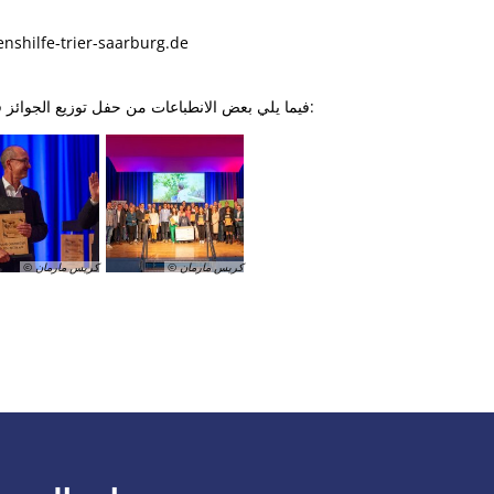
البريد الإلكتروني: e-trier-saarburg.de
فيما يلي بعض الانطباعات من حفل توزيع الجوائز في مؤتمر موسيل في كروف:
© كريس مارمان
© كريس مارمان