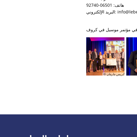
هاتف: 06501-92740
info@lebenshilf
© كريس مارمان