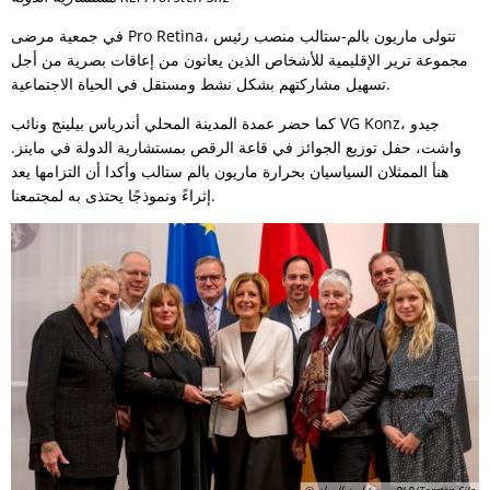
في جمعية مرضى Pro Retina، تتولى ماريون بالم-ستالب منصب رئيس
مجموعة ترير الإقليمية للأشخاص الذين يعانون من إعاقات بصرية من أجل
تسهيل مشاركتهم بشكل نشط ومستقل في الحياة الاجتماعية.
كما حضر عمدة المدينة المحلي أندرياس بيلينج ونائب VG Konz، جيدو
واشت، حفل توزيع الجوائز في قاعة الرقص بمستشارية الدولة في ماينز.
هنأ الممثلان السياسيان بحرارة ماريون بالم ستالب وأكدا أن التزامها يعد
إثراءً ونموذجًا يحتذى به لمجتمعنا.
© مستشارية الدولة RLP/Torsten Silz