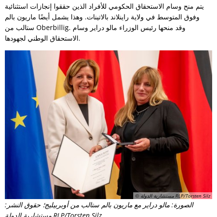
يتم منح وسام الاستحقاق الحكومي للأفراد الذين حققوا إنجازات استثنائية
وفوق المتوسط في ولاية راينلاند بالاتينات. وهذا يشمل أيضًا ماريون بالم
ستالب من Oberbillig. وقد منحها رئيس الوزراء مالو دراير وسام
الاستحقاق الوطني لجهودها.
© مستشارية الدولة RLP/Torsten Silz
الصورة: مالو دراير مع ماريون بالم ستالب من أوبربيليج؛ حقوق النشر:
مستشارية الدولة RLP/Torsten Silz