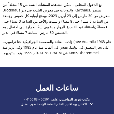
مع الدخول المجاني ، يمكن مشاهدة المنشآت الفنية من 15 مجلداً من
Brockhaus واللوحات في معرض البلدية في دير Karthaus. يستمر
المعرض من 30 مارس إلى 23 أبريل 2023. ويفتح أبوابه كل خميس وجمعة
من الساعة 5 مساءً حتى 8 مساءً والسبت والأحد من الساعة 3 مساءً حتى
6 مساءً (باستثناء عيد الفصح). الزوار مدعوون أيضًا بحرارة إلى احتفال يوم
الخميس 30 مارس الساعة 7 مساءً في الدير.
وُلدت الفنانة والمصممة الجرافيكية حنا ترامبيرت (née Adamik) عام 1963
على بحر البلطيق في بولندا. تعيش في ألمانيا منذ عام 1985 وفي ترير منذ
عام 1999. يقع استوديوها KUNSTRAUM في Konz-Oberemmel.
ساعات العمل
مكتب شؤون المواطنين:
(هاتف:
06501 – 83 4100
)
الافتتاح يوم الاثنين القادم الساعة الواحدة ظهرا
مغلق:
انقر لإخفاء أوقات الفتح أو الإغلاق الإضافية