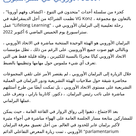
كجزء من سلسلة أحداث "متحدون في التنوع - اكتشاف وفهم أوروبا" ،
نظمت الشراكة من أجل الديمقراطية في VG Konz ، بالتعاون مع مجموعة
عمل "Lifelong Learning" ، رحلة تعليمية إلى البرلمان الأوروبي في
ستراسبورغ يوم الخميس الماضي 6 أكتوبر 2022.
البرلمان الأوروبي هو الهيئة الوحيدة المنتخبة مباشرة في الاتحاد الأوروبي ،
وبالتالي فهو صوت جميع الأوروبيين. على الرغم من ذلك ، تظل مؤسسات
الاتحاد الأوروبي كيانًا مجردًا بالنسبة للكثيرين ، وقلة قليلة فقط هي التي
تعرف أي شيء ملموس حول مهامها وتنظيمها بالضبط.
خلال الزيارة إلى البرلمان الأوروبي ، لم يقتصر الأمر على تلقي المجموعات
محاضرة شيقة حول صلاحيات الهيئة التشريعية ودور البرلمان في العملية
التشريعية على مستوى الاتحاد الأوروبي ، بل تمكنت أيضًا من طرح أسئلتهم
مباشرة على نائب رئيس البرلمان. ، دكتور. كاتارينا بارلي ، وتعرف على
عملها البرلماني.
بعد الاجتماع ، ذهبوا إلى رواق الزوار في القاعة العامة ، حيث يمكن
للمشاركين متابعة مسار الجلسة العامة على الهواء مباشرة في أجواء مثيرة
لأكبر برلمان عابر للحدود في العالم. من أجل تعميق معرفة البرلمان
الأوروبي ، تمت زيارة المعرض التفاعلي الدائم "parlamentarium