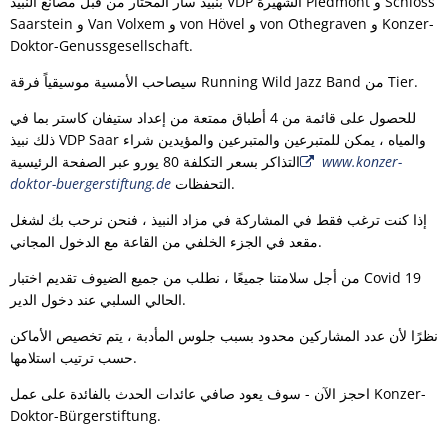
بنبيذ سار المختار من قبل مصانع النبيذ VDP الشهيرة Piedmont و Schloss
Saarstein و Van Volxem و von Hövel و von Othegraven و Konzer-
Doktor-Genussgesellschaft.
سيصاحب الأمسية موسيقياً فرقة Running Wild Jazz Band من Tier.
للحصول على قائمة من 4 أطباق ممتعة من إعداد ستيفان كاستر بما في
ذلك نبيذ VDP Saar والمياه ، يمكن للمتبرعين والمتبرعين والمؤيدين شراء
www.konzer-
التذاكر بسعر التكلفة 80 يورو عبر الصفحة الرئيسية
التحفظات.
doktor-buergerstiftung.de
إذا كنت ترغب فقط في المشاركة في مزاد النبيذ ، فنحن نرحب بك لشغل
مقعد في الجزء الخلفي من القاعة مع الدخول المجاني.
من أجل سلامتنا جميعًا ، نطلب من جميع الضيوف تقديم اختبار Covid 19
الحالي السلبي عند دخول الدير.
نظرًا لأن عدد المشاركين محدود بسبب جلوس المأدبة ، يتم تخصيص الأماكن
حسب ترتيب استلامها.
احجز الآن - سوف يعود صافي عائدات الحدث بالفائدة على عمل Konzer-
Doktor-Bürgerstiftung.