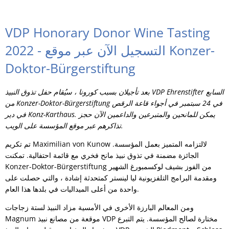
VDP Honorary Donor Wine Tasting
2022 - التسجيل الآن عبر موقع Konzer-
Doktor-Bürgerstiftung
بعد تأجيلان بسبب كورونا ، سيُقام حفل تذوق النبيذ VDP Ehrenstifter السابع
من Konzer-Doktor-Bürgerstiftung في 24 سبتمبر في أجواء قاعة الرقص
في دير Konz-Karthaus. يمكن للمانحين والمتبرعين والداعمين الآن حجز
تذاكرهم عبر موقع المؤسسة على الويب.
تم تكريم Maximilian von Kunow لالتزامه المتميز بعمل المؤسسة.
الجائزة مضمنة في تذوق نبيذ مانح فخري مع قائمة احتفالية. تمكنت
Konzer-Doktor-Bürgerstiftung من الفوز بشيف لوكسمبورغ الشهير
ومقدمة البرامج التلفزيونية ليا لينستر كمتحدثة إشادة ، والتي حصلت على
واحدة من أعلى الميداليات في بلدها هذا العام.
ومن المعالم البارزة الأخرى في الأمسية مزاد النبيذ لستة زجاجات
Magnum موقعة من مصانع نبيذ VDP مختارة لصالح المؤسسة. يتم التبرع