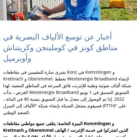
أخبار عن توسع الألياف البصرية في
مناطق كونز في كوملينجن وكريتناش
وأوبرميل
بشرى سارة للمقيمين في مقاطعات Konz في Kommlingen و
Krettnach و Oberemmel: تخطط Westenergie Broadband لإنشاء
شبكة ألياف ضوئية وطنية للإنترنت فائق السرعة في المناطق المعنية. لهذا
الغرض ، بدأت Westenergie Broadband التسويق المسبق في 1 يونيو
2022. إذا تم الوصول إلى معدل ما قبل التسويق بنسبة 40 في المائة ،
فسيقوم مشغل الشبكة بإنشاء شبكة "الألياف إلى المنزل (FTTH)" على
الصعيد الوطني.
الميزة الخاصة: يتلقى جميع مواطني مقاطعات Kommlingen و
Krettnach و Oberemmel الذين اشتركوا في خدمة الإنترنت / الهاتف
عالية السرعة E.ON كجزء من مرحلة ما قبل التسويق ،
توصيل الألياف