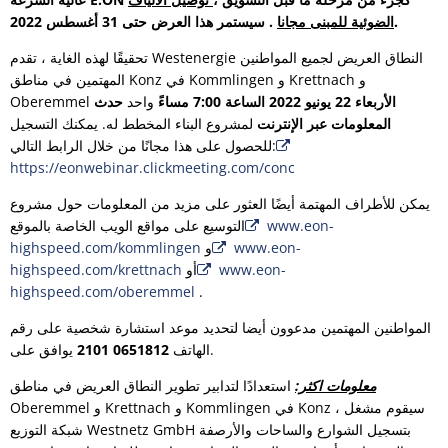
. سيستمر هذا العرض حتى 31 أغسطس 2022.
الضوئية للمبنى مجانا
تحقيقًا لهذه الغاية ، تقدم Westenergie النطاق العريض لجميع المواطنين
المهتمين في مناطق Konz في Kommlingen و Krettnach و
الأربعاء 22 يونيو 2022 الساعة 7:00 مساءً
واحد
حدث
Oberemmel
المعلومات عبر الإنترنت
لمشروع البناء المخطط له. يمكنك التسجيل
للحصول على هذا مجانًا من خلال الرابط التالي:
https://eonwebinar.clickmeeting.com/conc
يمكن للأطراف المهتمة أيضًا العثور على مزيد من المعلومات حول مشروع
www.eon-
التوسيع على مواقع الويب الخاصة بالموقع
www.eon-
و
highspeed.com/kommlingen
www.eon-
أو
highspeed.com/krettnach
highspeed.com/oberemmel
.
المواطنين المهتمين مدعوون أيضا لتحديد موعد استشارة شخصية على رقم
يوافق على.
الهاتف
0651812 2101
معلومات اكثر:
استعدادًا لتدابير تطوير النطاق العريض في مناطق
Oberemmel و Krettnach و Kommlingen في Konz ، سيقوم مشغل
شبكة التوزيع Westnetz GmbH بتسجيل الشوارع والساحات والأرصفة