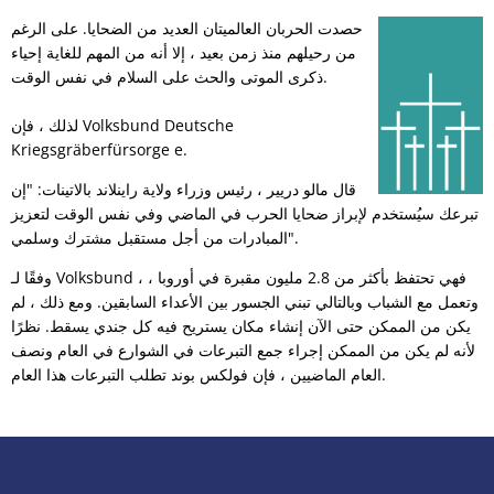
حصدت الحربان العالميتان العديد من الضحايا. على الرغم
من رحيلهم منذ زمن بعيد ، إلا أنه من المهم للغاية إحياء
ذكرى الموتى والحث على السلام في نفس الوقت.
لذلك ، فإن Volksbund Deutsche
Kriegsgräberfürsorge e.
قال مالو دريير ، رئيس وزراء ولاية راينلاند بالاتينات: "إن
تبرعك سيُستخدم لإبراز ضحايا الحرب في الماضي وفي نفس الوقت لتعزيز
المبادرات من أجل مستقبل مشترك وسلمي".
وفقًا لـ Volksbund ، فهي تحتفظ بأكثر من 2.8 مليون مقبرة في أوروبا ،
وتعمل مع الشباب وبالتالي تبني الجسور بين الأعداء السابقين. ومع ذلك ، لم
يكن من الممكن حتى الآن إنشاء مكان يستريح فيه كل جندي يسقط. نظرًا
لأنه لم يكن من الممكن إجراء جمع التبرعات في الشوارع في العام ونصف
العام الماضيين ، فإن فولكس بوند تطلب التبرعات هذا العام.