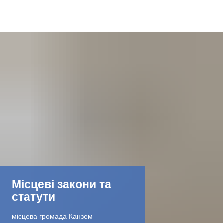
DE
AR
EN
NL
FR
Місцеві закони та
TR
статути
UK
місцева громада Канзем