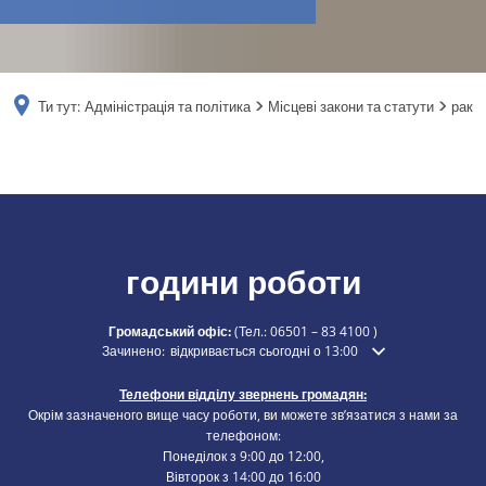
RU
Ти тут:
Адміністрація та політика
Місцеві закони та статути
рак
рак
години роботи
Громадський офіс:
(Тел.:
06501 – 83 4100
)
Натисніть, щоб приховати додатковий час відкриття або закр
Зачинено:
відкривається сьогодні о 13:00
Телефони відділу звернень громадян:
Окрім зазначеного вище часу роботи, ви можете зв’язатися з нами за
телефоном:
Понеділок з 9:00 до 12:00,
Вівторок з 14:00 до 16:00