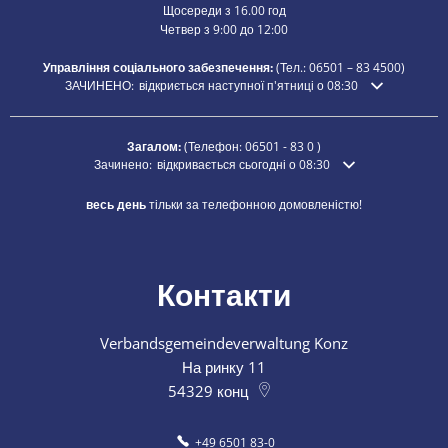
Щосереди з 16.00 год
Четвер з 9:00 до 12:00
Управління соціального забезпечення:
(Тел.:
06501 – 83
4500)
Натисніть, щоб приховати додатковий час відкриття або закриття
ЗАЧИНЕНО:
відкриється наступної п'ятниці о 08:30
Загалом:
(Телефон:
06501 - 83 0
)
Натисніть, щоб приховати додатковий час відкриття або закр
Зачинено:
відкривається сьогодні о 08:30
весь день
тільки за телефонною домовленістю!
Контакти
Verbandsgemeindeverwaltung Konz
На ринку 11
54329
конц
+49 6501 83-0