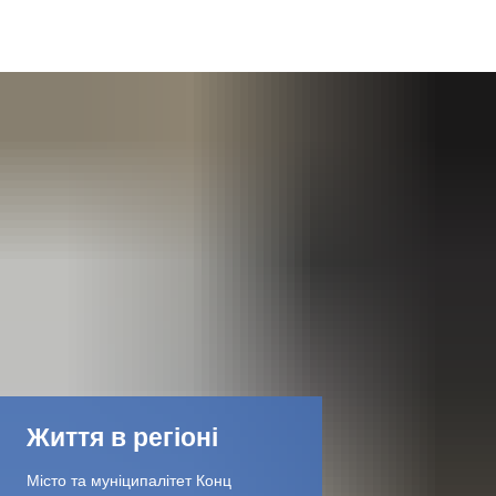
DE
AR
EN
NL
FR
TR
Життя в регіоні
UK
Місто та муніципалітет Конц