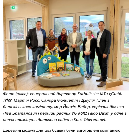
Фото (зліва): генеральний директор Katholische KiTa gGmbh
Trier, Мартін Росс, Сандра Фолшетт і Джулія Тілен з
батьківського комітету, мер Йоахім Вебер, керівник ділянки
Ліза Братанович і перший радник VG Konz Гвідо Вахт у одне з
нових приміщень дитячого садка в Konz-Oberemmel.
Дерев’яні модулі для цієї будівлі були виготовлені компанією