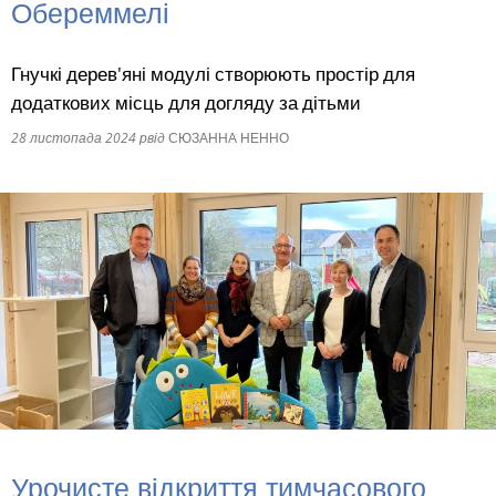
Обереммелі
RU
Гнучкі дерев'яні модулі створюють простір для
додаткових місць для догляду за дітьми
28 листопада 2024 р
від
СЮЗАННА НЕННО
Урочисте відкриття тимчасового