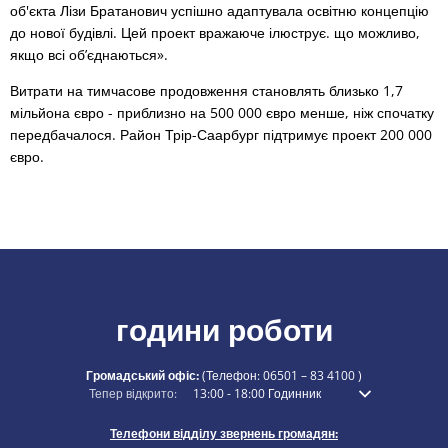
об'єкта Лізи Братанович успішно адаптувала освітню концепцію
до нової будівлі. Цей проект вражаюче ілюструє. що можливо,
якщо всі об’єднаються».
Витрати на тимчасове продовження становлять близько 1,7
мільйона євро - приблизно на 500 000 євро менше, ніж спочатку
передбачалося. Район Трір-Саарбург підтримує проект 200 000
євро.
години роботи
Громадський офіс:
(Телефон:
06501 – 83 4100
)
Натисніть, щоб приховати додатковий час відкриття або закритт
Тепер відкрито:
13:00
-
18:00
Годинник
З 13:00 до 18:00
Телефони відділу звернень громадян: