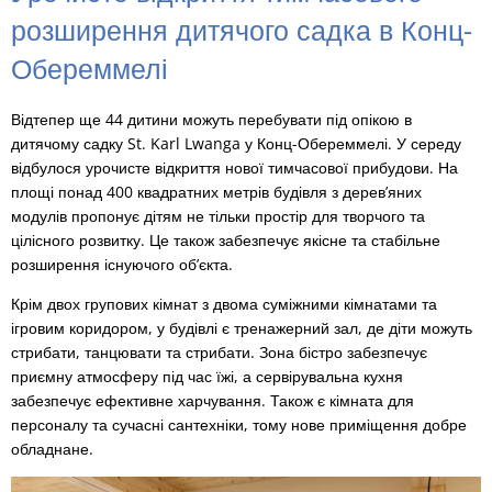
розширення дитячого садка в Конц-
Обереммелі
Відтепер ще 44 дитини можуть перебувати під опікою в
дитячому садку St. Karl Lwanga у Конц-Обереммелі. У середу
відбулося урочисте відкриття нової тимчасової прибудови. На
площі понад 400 квадратних метрів будівля з дерев’яних
модулів пропонує дітям не тільки простір для творчого та
цілісного розвитку. Це також забезпечує якісне та стабільне
розширення існуючого об’єкта.
Крім двох групових кімнат з двома суміжними кімнатами та
ігровим коридором, у будівлі є тренажерний зал, де діти можуть
стрибати, танцювати та стрибати. Зона бістро забезпечує
приємну атмосферу під час їжі, а сервірувальна кухня
забезпечує ефективне харчування. Також є кімната для
персоналу та сучасні сантехніки, тому нове приміщення добре
обладнане.