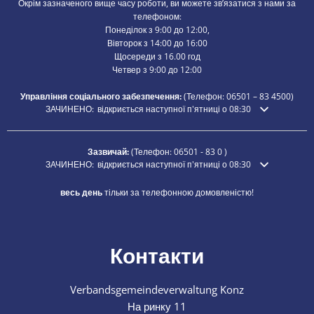
Окрім зазначеного вище часу роботи, ви можете зв’язатися з нами за
телефоном:
Понеділок з 9:00 до 12:00,
Вівторок з 14:00 до 16:00
Щосереди з 16.00 год
Четвер з 9:00 до 12:00
Управління соціального забезпечення:
(Телефон:
06501 – 83
4500)
Натисніть, щоб приховати додатковий час відкриття або закриття
ЗАЧИНЕНО:
відкриється наступної п'ятниці о 08:30
Зазвичай:
(Телефон:
06501 - 83 0
)
Натисніть, щоб приховати додатковий час відкриття або закриття
ЗАЧИНЕНО:
відкриється наступної п'ятниці о 08:30
весь день
тільки за телефонною домовленістю!
Контакти
Verbandsgemeindeverwaltung Konz
На ринку 11