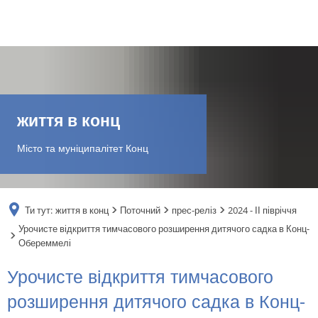
DE
AR
життя в конц
EN
Місто та муніципалітет Конц
NL
Ти тут:
життя в конц
Поточний
прес-реліз
2024 - ІІ півріччя
FR
Урочисте відкриття тимчасового розширення дитячого садка в Конц-
Обереммелі
TR
Урочисте відкриття тимчасового
розширення дитячого садка в Конц-
UK