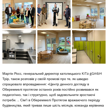
Мартін Росс, генеральний директор католицького KiTa gGmbH
Трір, також розповів у своїй промові про те, як швидко
спрацювало впровадження: «Центр денного догляду в
Обереммелі протягом останніх років постійно розвивався як
педагогічно, так і структурно, щоб задовольнити зростаючі
потреби. .. Сім'ї в Обереммелі Протягом вражаючого періоду
будівництва, який тривав лише шість місяців, команда керівника