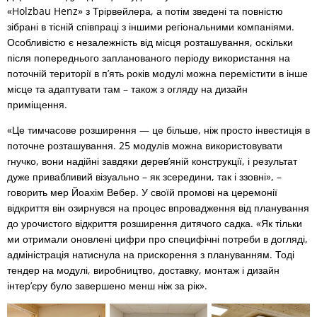
«Holzbau Henz» з Трірвейлера, а потім зведені та повністю
зібрані в тісній співпраці з іншими регіональними компаніями.
Особливістю є незалежність від місця розташування, оскільки
після попереднього запланованого періоду використання на
поточній території в п’ять років модулі можна перемістити в інше
місце та адаптувати там – також з огляду на дизайн
приміщення.
«Це тимчасове розширення — це більше, ніж просто інвестиція в
поточне розташування. 25 модулів можна використовувати
гнучко, вони надійні завдяки дерев’яній конструкції, і результат
дуже привабливий візуально – як зсередини, так і ззовні», –
говорить мер Йоахім Вебер. У своїй промові на церемонії
відкриття він озирнувся на процес впровадження від планування
до урочистого відкриття розширення дитячого садка. «Як тільки
ми отримали оновлені цифри про специфічні потреби в догляді,
адміністрація натиснула на прискорення з плануванням. Тоді
тендер на модулі, виробництво, доставку, монтаж і дизайн
інтер’єру було завершено менш ніж за рік».