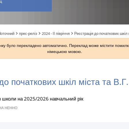
ц
Поточний
прес-реліз
2024 - ІІ півріччя
Реєстрація до початкових шкіл м
ку було перекладено автоматично. Переклад може містити помилки
німецькою мовою.
до початкових шкіл міста та В.Г
в школи на 2025/2026 навчальний рік
А НЕННО