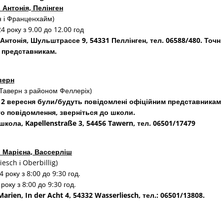
 Антонія, Пелінген
н і Франценхайм)
4 року з 9.00 до 12.00 год
 Антонія, Шульштрассе 9, 54331 Пеллінген, тел. 06588/480. Точн
 представникам.
верн
 Таверн з районом Феллеріх)
о 12 вересня були/будуть повідомлені офіційним представника
о повідомлення, зверніться до школи.
кола, Kapellenstraße 3, 54456 Tawern, тел. 06501/17479
. Марієна, Вассерліш
sch і Oberbillig)
 року з 8:00 до 9:30 год.
року з 8:00 до 9:30 год.
arien, In der Acht 4, 54332 Wasserliesch, тел.: 06501/13808.