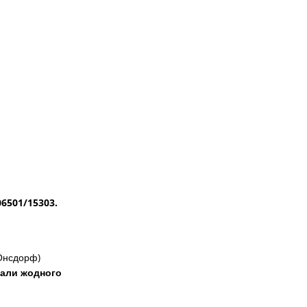
06501/15303.
 Онсдорф)
мали жодного