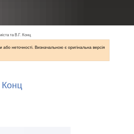
RU
іста та В.Г. Конц
 або неточності. Визначальною є оригінальна версія
. Конц