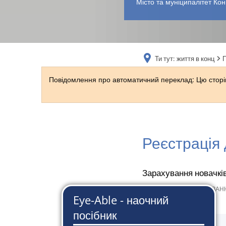
Місто та муніципалітет Кон
Ти тут:
життя в конц
Повідомлення про автоматичний переклад: Цю сторін
Реєстрація 
Зарахування новачкі
22 серпня 2024 р
від
СЮЗАНН