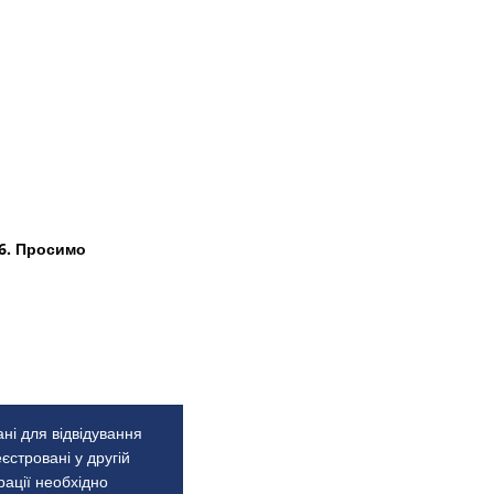
26. Просимо
ні для відвідування
стровані у другій
рації необхідно