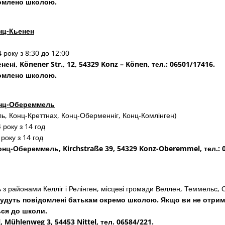
домлено школою.
нц-Кьенен
 року з 8:30 до 12:00
нені, Könener Str., 12, 54329 Konz – Könen, тел.: 06501/17416.
домлено школою.
онц-Обереммель
, Конц-Креттнах, Конц-Оберменніг, Конц-Комлінген)
 року з 14 год
року з 14 год
онц-Обереммель, Kirchstraße 39, 54329 Konz-Oberemmel, тел.: 
ь з районами Келліг і Релінген, місцеві громади Веллен, Теммельс,
будуть повідомлені батькам окремо школою. Якщо ви не отри
ься до школи.
 Mühlenweg 3, 54453 Nittel, тел. 06584/221.