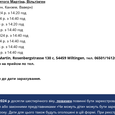
того Мартіна, Вільтінген
ген, Канзем, Ваверн)
4 р. з 14:20 год
 р. з 14:40 год
р. з 14:20 год
р. з 14:40 год
24 р. з 14:40 год
 р. з 14:40 год
р. з 14:40 год
р. з 14:40 год
Martin, Rosenbergstrasse 130 c, 54459 Wiltingen, тел. 06501/161
 на прийом по тел.
 до дати зарахування.
2024 р
досягли шестирічного віку,
повинен
повинні бути зареєстрова
 або законними представниками «Чи можуть діти» можуть бути зареє
оку. Дати для цього також будуть оголошені в цій формі. При реєст