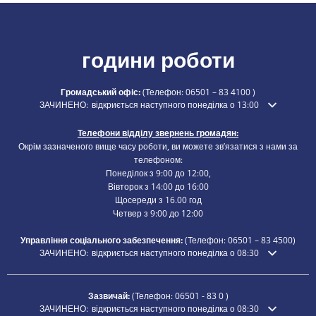
години роботи
Громадський офіс:
(Телефон:
06501 – 83 4100
)
Натисніть, щоб приховати додатковий час відкриття або закриття
ЗАЧИНЕНО:
відкриється наступного понеділка о 13:00
Телефони відділу звернень громадян:
Окрім зазначеного вище часу роботи, ви можете зв’язатися з нами за
телефоном:
Понеділок з 9:00 до 12:00,
Вівторок з 14:00 до 16:00
Щосереди з 16.00 год
Четвер з 9:00 до 12:00
Управління соціального забезпечення:
(Телефон:
06501 – 83
4500)
Натисніть, щоб приховати додатковий час відкриття або закриття
ЗАЧИНЕНО:
відкриється наступного понеділка о 08:30
Зазвичай:
(Телефон:
06501 - 83 0
)
Натисніть, щоб приховати додатковий час відкриття або закриття
ЗАЧИНЕНО:
відкриється наступного понеділка о 08:30