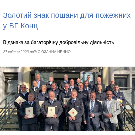
RU
Золотий знак пошани для пожежних
у ВГ Конц
Відзнака за багаторічну добровільну діяльність
27 квітня 2023 р
від
СЮЗАННА НЕННО