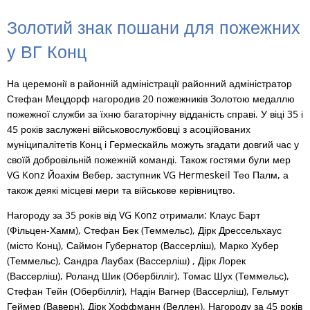
Золотий знак пошани для пожежних
у ВГ Конц
На церемонії в районній адміністрації районний адміністратор
Стефан Мецдорф нагородив 20 пожежників Золотою медаллю
пожежної служби за їхню багаторічну відданість справі. У віці 35 і
45 років заслужені військовослужбовці з асоційованих
муніципалітетів Конц і Гермескайль можуть згадати довгий час у
своїй добровільній пожежній команді. Також гостями були мер
VG Konz Йоахім Вебер, заступник VG Hermeskeil Тео Палм, а
також деякі місцеві мери та військове керівництво.
Нагороду за 35 років від VG Konz отримали: Клаус Барт
(Фільцен-Хамм), Стефан Бек (Теммельс), Дірк Дрессельхаус
(місто Конц), Саймон Губернатор (Вассерліш), Марко Хубер
(Теммельс), Сандра Лаубах (Вассерліш) , Дірк Лорек
(Вассерліш), Роланд Шик (Обербілліг), Томас Шух (Теммельс),
Стефан Тейн (Обербілліг), Надін Вагнер (Вассерліш), Гельмут
Геймер (Ваверн), Дірк Хоффманн (Веллен). Нагороду за 45 років