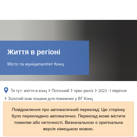
DE
AR
Життя в регіоні
EN
Місто та муніципалітет Конц
NL
Ти тут:
життя в конц
Поточний
прес-реліз
2023 - І півріччя
FR
Золотий знак пошани для пожежних у ВГ Конц
Повідомлення про автоматичний переклад: Цю сторінку
TR
було перекладено автоматично. Переклад може містити
помилки або неточності. Визначальною є оригінальна
версія німецькою мовою.
UK