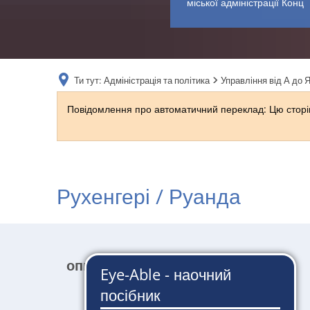
міської адміністрації Конц
Ти тут:
Адміністрація та політика
Управління від А до 
Повідомлення про автоматичний переклад: Цю сторін
Рухенгері / Руанда
опис послуги