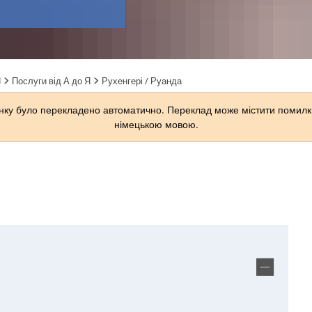
Я
Послуги від А до Я
Рухенгері / Руанда
ку було перекладено автоматично. Переклад може містити помилки
німецькою мовою.