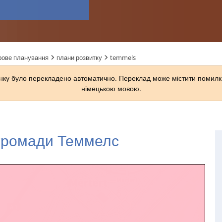
рове планування
плани розвитку
temmels
ку було перекладено автоматично. Переклад може містити помилки
німецькою мовою.
 громади Теммелс