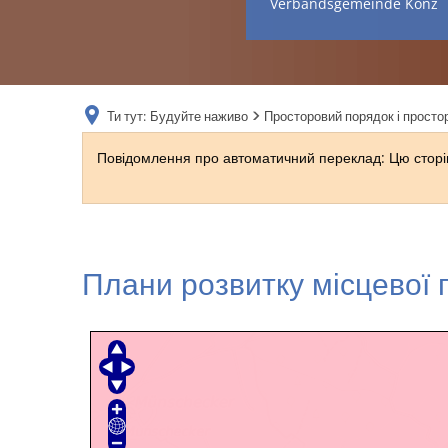
Verbandsgemeinde Konz
Ти тут:
Будуйте наживо
Просторовий порядок і просто
Повідомлення про автоматичний переклад: Цю сторін
temmels
Плани розвитку місцевої