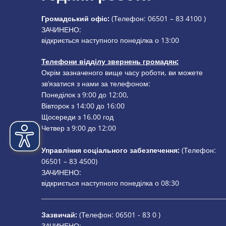
Громадський офіс:
(Телефон:
06501 – 83 4100
)
Натисніть, щоб приховати додатковий час відкриття або
ЗАЧИНЕНО:
відкриється наступного понеділка о 13:00
Телефони відділу звернень громадян:
Окрім зазначеного вище часу роботи, ви можете
зв’язатися з нами за телефоном:
Понеділок з 9:00 до 12:00,
Вівторок з 14:00 до 16:00
Щосереди з 16.00 год
Четвер з 9:00 до 12:00
Управління соціального забезпечення:
(Телефон:
06501 – 83
4500)
Натисніть, щоб приховати додатковий час відкриття або
ЗАЧИНЕНО:
відкриється наступного понеділка о 08:30
Зазвичай:
(Телефон:
06501 - 83 0
)
Натисніть, щоб приховати додатковий час відкриття або
ЗАЧИНЕНО: