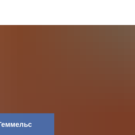
Facebook
 Теммельс