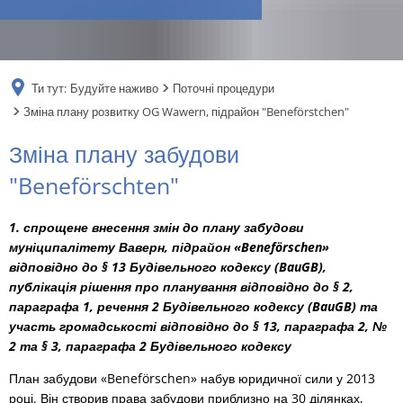
RU
Ти тут:
Будуйте наживо
Поточні процедури
Зміна плану розвитку OG Wawern, підрайон "Beneförstchen"
Зміна
Зміна плану забудови
плану
"Beneförschten"
розвитку
1. спрощене внесення змін до плану забудови
OG
муніципалітету Ваверн, підрайон «Beneförschen»
відповідно до § 13 Будівельного кодексу (BauGB),
Wawern,
публікація рішення про планування відповідно до § 2,
підрайон
параграфа 1, речення 2 Будівельного кодексу (BauGB) та
участь громадськості відповідно до § 13, параграфа 2, №
"Beneförstchen"
2 та § 3, параграфа 2 Будівельного кодексу
План забудови «Beneförschen» набув юридичної сили у 2013
році. Він створив права забудови приблизно на 30 ділянках,