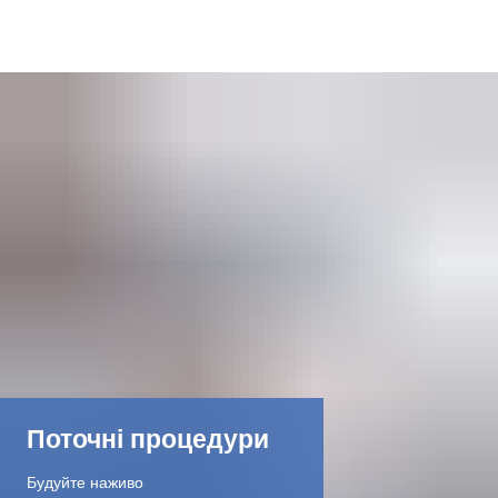
DE
AR
EN
NL
FR
TR
Поточні процедури
UK
Будуйте наживо