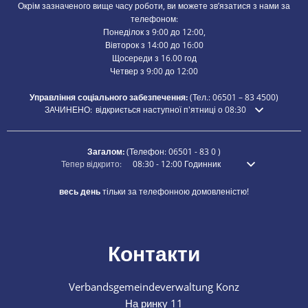
Окрім зазначеного вище часу роботи, ви можете зв’язатися з нами за
телефоном:
Понеділок з 9:00 до 12:00,
Вівторок з 14:00 до 16:00
Щосереди з 16.00 год
Четвер з 9:00 до 12:00
Управління соціального забезпечення:
(Тел.:
06501 – 83
4500)
Натисніть, щоб приховати додатковий час відкриття або закриття
ЗАЧИНЕНО:
відкриється наступної п'ятниці о 08:30
Загалом:
(Телефон:
06501 - 83 0
)
Натисніть, щоб приховати додатковий час відкриття або закритт
Тепер відкрито:
08:30
-
12:00
Годинник
З 8:30 до 12:00
весь день
тільки за телефонною домовленістю!
Контакти
Verbandsgemeindeverwaltung Konz
На ринку 11