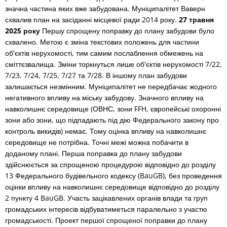
значна частина яких вже забудована. Муніципалітет Ваверн
схвалив план на засіданні місцевої ради 2014 року.
27 травня
2025 року
Першу спрощену поправку до плану забудови було
схвалено. Метою є зміна текстових положень для частини
об'єктів нерухомості, тим самим послаблення обмежень на
сміттєзвалища. Зміни торкнуться лише об'єктів нерухомості 7/22,
7/23, 7/24, 7/25, 7/27 та 7/28. В іншому план забудови
залишається незмінним. Муніципалітет не передбачає жодного
негативного впливу на міську забудову. Значного впливу на
навколишнє середовище (ОВНС, зони FFH, європейські охоронні
зони або зони, що підпадають під дію Федерального закону про
контроль викидів) немає. Тому оцінка впливу на навколишнє
середовище не потрібна. Точні межі можна побачити в
доданому плані. Перша поправка до плану забудови
здійснюється за спрощеною процедурою відповідно до розділу
13 Федерального будівельного кодексу (BauGB), без проведення
оцінки впливу на навколишнє середовище відповідно до розділу
2 пункту 4 BauGB. Участь зацікавлених органів влади та груп
громадських інтересів відбуватиметься паралельно з участю
громадськості. Проект першої спрощеної поправки до плану