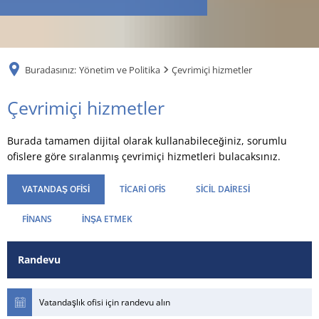
RU
Buradasınız:
Yönetim ve Politika
Çevrimiçi hizmetler
Çevrimiçi
Çevrimiçi hizmetler
hizmetler
Burada tamamen dijital olarak kullanabileceğiniz, sorumlu
ofislere göre sıralanmış çevrimiçi hizmetleri bulacaksınız.
VATANDAŞ OFISI
TICARI OFIS
SICIL DAIRESI
FINANS
İNŞA ETMEK
Randevu
Vatandaşlık ofisi için randevu alın