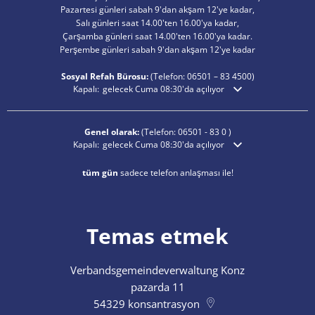
Pazartesi günleri sabah 9'dan akşam 12'ye kadar,
Salı günleri saat 14.00'ten 16.00'ya kadar,
Çarşamba günleri saat 14.00'ten 16.00'ya kadar.
Perşembe günleri sabah 9'dan akşam 12'ye kadar
Sosyal Refah Bürosu:
(Telefon:
06501 – 83
4500)
Ek açılış veya kapanış saatlerini gizlemek için tıklayın
Kapalı:
gelecek Cuma 08:30'da açılıyor
Genel olarak:
(Telefon:
06501 - 83 0
)
Ek açılış veya kapanış saatlerini gizlemek için tıklayın
Kapalı:
gelecek Cuma 08:30'da açılıyor
tüm gün
sadece telefon anlaşması ile!
Temas etmek
Verbandsgemeindeverwaltung Konz
pazarda 11
54329
konsantrasyon