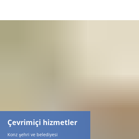
DE
AR
EN
NL
FR
TR
Çevrimiçi hizmetler
UK
Konz şehri ve belediyesi