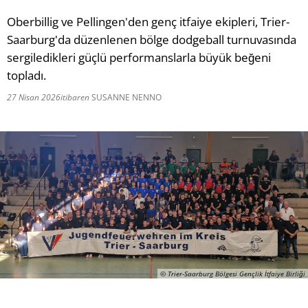
Oberbillig ve Pellingen'den genç itfaiye ekipleri, Trier-
RU
Saarburg'da düzenlenen bölge dodgeball turnuvasında
sergiledikleri güçlü performanslarla büyük beğeni
topladı.
27 Nisan 2026
itibaren
SUSANNE NENNO
© Trier-Saarburg Bölgesi Gençlik İtfaiye Birliği