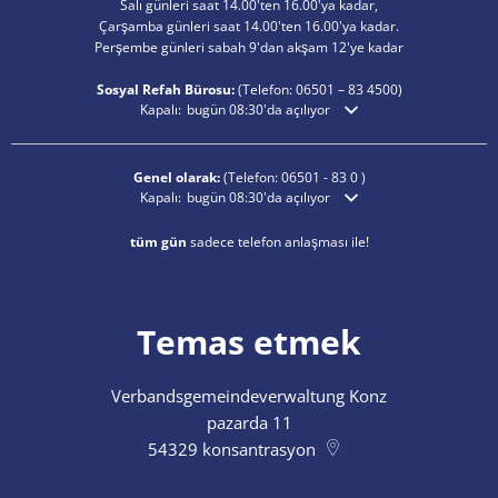
Salı günleri saat 14.00'ten 16.00'ya kadar,
Çarşamba günleri saat 14.00'ten 16.00'ya kadar.
Perşembe günleri sabah 9'dan akşam 12'ye kadar
Sosyal Refah Bürosu:
(Telefon:
06501 – 83
4500)
Ek açılış veya kapanış saatlerini gizlemek için tıklayın
Kapalı:
bugün 08:30'da açılıyor
Genel olarak:
(Telefon:
06501 - 83 0
)
Ek açılış veya kapanış saatlerini gizlemek için tıklayın
Kapalı:
bugün 08:30'da açılıyor
tüm gün
sadece telefon anlaşması ile!
Temas etmek
Verbandsgemeindeverwaltung Konz
pazarda 11
54329
konsantrasyon