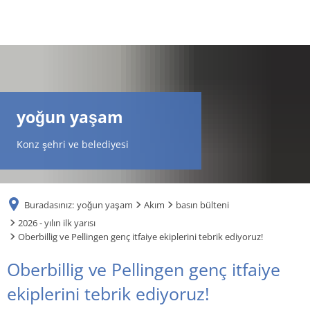
DE
AR
yoğun yaşam
EN
Konz şehri ve belediyesi
NL
Buradasınız:
yoğun yaşam
Akım
basın bülteni
FR
2026 - yılın ilk yarısı
Oberbillig ve Pellingen genç itfaiye ekiplerini tebrik ediyoruz!
TR
Oberbillig ve Pellingen genç itfaiye
ekiplerini tebrik ediyoruz!
UK