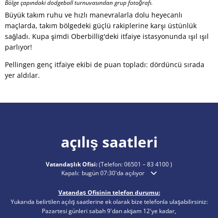
Bölge çapındaki dodgeball turnuvasından grup fotoğrafı.
Büyük takım ruhu ve hızlı manevralarla dolu heyecanlı
maçlarda, takım bölgedeki güçlü rakiplerine karşı üstünlük
sağladı. Kupa şimdi Oberbillig'deki itfaiye istasyonunda ışıl ışıl
parlıyor!
Pellingen genç itfaiye ekibi de puan topladı: dördüncü sırada
yer aldılar.
açılış saatleri
Vatandaşlık Ofisi:
(Telefon:
06501 – 83 4100
)
Ek açılış veya kapanış saatlerini gizlemek için tıklayın
Kapalı:
bugün 07:30'da açılıyor
Vatandaş Ofisinin telefon durumu:
Yukarıda belirtilen açılış saatlerine ek olarak bize telefonla ulaşabilirsiniz:
Pazartesi günleri sabah 9'dan akşam 12'ye kadar,