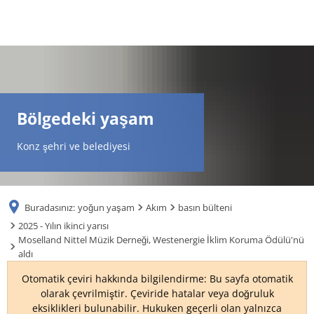
DE
AR
Bölgedeki yaşam
EN
Konz şehri ve belediyesi
NL
Buradasınız:
yoğun yaşam
Akım
basın bülteni
FR
2025 - Yılın ikinci yarısı
Moselland Nittel Müzik Derneği, Westenergie İklim Koruma Ödülü'nü
aldı
TR
Otomatik çeviri hakkında bilgilendirme: Bu sayfa otomatik
olarak çevrilmiştir. Çeviride hatalar veya doğruluk
UK
eksiklikleri bulunabilir. Hukuken geçerli olan yalnızca