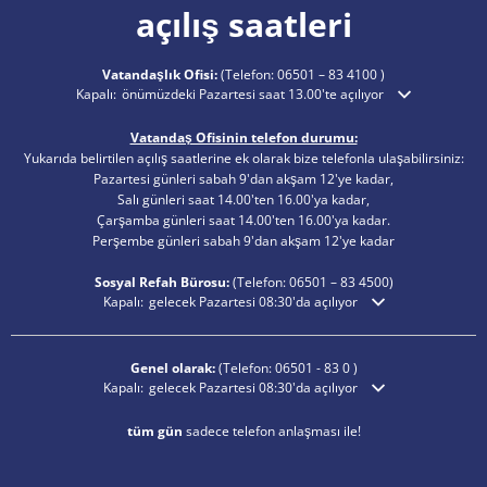
açılış saatleri
Vatandaşlık Ofisi:
(Telefon:
06501 – 83 4100
)
Ek açılış veya kapanış saatlerini gizlemek için tıklayın
Kapalı:
önümüzdeki Pazartesi saat 13.00'te açılıyor
Vatandaş Ofisinin telefon durumu:
Yukarıda belirtilen açılış saatlerine ek olarak bize telefonla ulaşabilirsiniz:
Pazartesi günleri sabah 9'dan akşam 12'ye kadar,
Salı günleri saat 14.00'ten 16.00'ya kadar,
Çarşamba günleri saat 14.00'ten 16.00'ya kadar.
Perşembe günleri sabah 9'dan akşam 12'ye kadar
Sosyal Refah Bürosu:
(Telefon:
06501 – 83
4500)
Ek açılış veya kapanış saatlerini gizlemek için tıklayın
Kapalı:
gelecek Pazartesi 08:30'da açılıyor
Genel olarak:
(Telefon:
06501 - 83 0
)
Ek açılış veya kapanış saatlerini gizlemek için tıklayın
Kapalı:
gelecek Pazartesi 08:30'da açılıyor
tüm gün
sadece telefon anlaşması ile!