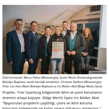
© Westenergie
Ödül töreninde: Marco Felten (Westenergie), Guido Wacht (Verbandsgemeinde
Belediye Başkanı), müzik derneği temsilcileri, Christian Nathem (Westenergie),
Peter Leo Hein (Nittel Belediye Başkanı) ve Iris Molter-Abel (Bölge Meclis Üyesi)
Projeler, Trier-Saarburg bölgesinde iklim ve çevre korumanın
önemini ortaya koyuyor. Bölge Meclis Üyesi Iris Molter-Abel,
"Başvurulan projelerin çeşitliliği, çevre ve iklim koruma
bilincinin bölgemizde ne kadar yaygın olduğunu gösteriyor,"