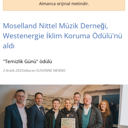
Almanca orijinal metindir.
RU
Moselland Nittel Müzik Derneği,
Westenergie İklim Koruma Ödülü'nü
aldı
"Temizlik Günü" ödülü
3 Aralık 2025
itibaren
SUSANNE NENNO