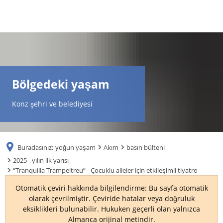
DE
AR
Bölgedeki yaşam
EN
Konz şehri ve belediyesi
NL
Buradasınız:
yoğun yaşam
Akım
basın bülteni
FR
2025 - yılın ilk yarısı
“Tranquilla Trampeltreu” - Çocuklu aileler için etkileşimli tiyatro
TR
Otomatik çeviri hakkında bilgilendirme: Bu sayfa otomatik
olarak çevrilmiştir. Çeviride hatalar veya doğruluk
eksiklikleri bulunabilir. Hukuken geçerli olan yalnızca
UK
Almanca orijinal metindir.