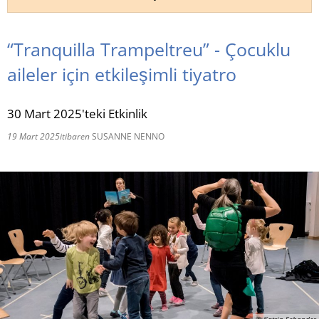
RU
“Tranquilla Trampeltreu” - Çocuklu
aileler için etkileşimli tiyatro
30 Mart 2025'teki Etkinlik
19 Mart 2025
itibaren
SUSANNE NENNO
© Katrin Schander