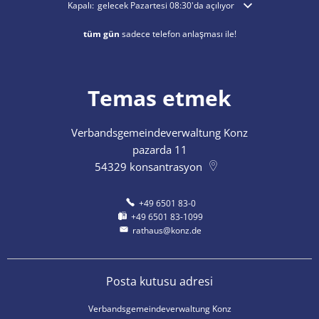
Ek açılış veya kapanış saatlerini gizlemek için tıklayın
Kapalı:
gelecek Pazartesi 08:30'da açılıyor
tüm gün
sadece telefon anlaşması ile!
Temas etmek
Verbandsgemeindeverwaltung Konz
pazarda 11
54329
konsantrasyon
+49 6501 83-0
+49 6501 83-1099
rathaus@konz.de
Posta kutusu adresi
Verbandsgemeindeverwaltung Konz