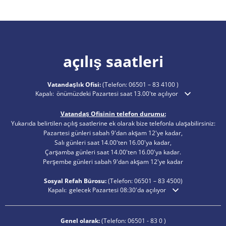
açılış saatleri
Vatandaşlık Ofisi:
(Telefon:
06501 – 83 4100
)
Ek açılış veya kapanış saatlerini gizlemek için tıklayın
Kapalı:
önümüzdeki Pazartesi saat 13.00'te açılıyor
Vatandaş Ofisinin telefon durumu:
Yukarıda belirtilen açılış saatlerine ek olarak bize telefonla ulaşabilirsiniz:
Pazartesi günleri sabah 9'dan akşam 12'ye kadar,
Salı günleri saat 14.00'ten 16.00'ya kadar,
Çarşamba günleri saat 14.00'ten 16.00'ya kadar.
Perşembe günleri sabah 9'dan akşam 12'ye kadar
Sosyal Refah Bürosu:
(Telefon:
06501 – 83
4500)
Ek açılış veya kapanış saatlerini gizlemek için tıklayın
Kapalı:
gelecek Pazartesi 08:30'da açılıyor
Genel olarak:
(Telefon:
06501 - 83 0
)