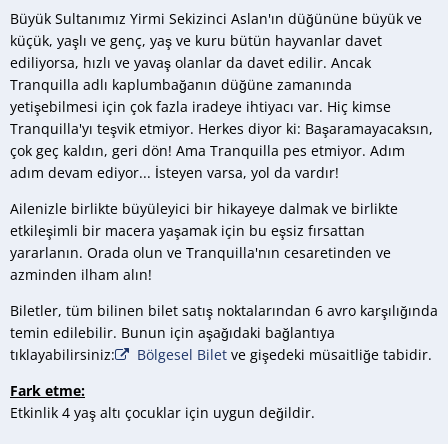
Büyük Sultanımız Yirmi Sekizinci Aslan'ın düğününe büyük ve
küçük, yaşlı ve genç, yaş ve kuru bütün hayvanlar davet
ediliyorsa, hızlı ve yavaş olanlar da davet edilir. Ancak
Tranquilla adlı kaplumbağanın düğüne zamanında
yetişebilmesi için çok fazla iradeye ihtiyacı var. Hiç kimse
Tranquilla'yı teşvik etmiyor. Herkes diyor ki: Başaramayacaksın,
çok geç kaldın, geri dön! Ama Tranquilla pes etmiyor. Adım
adım devam ediyor... İsteyen varsa, yol da vardır!
Ailenizle birlikte büyüleyici bir hikayeye dalmak ve birlikte
etkileşimli bir macera yaşamak için bu eşsiz fırsattan
yararlanın. Orada olun ve Tranquilla'nın cesaretinden ve
azminden ilham alın!
Biletler, tüm bilinen bilet satış noktalarından 6 avro karşılığında
temin edilebilir. Bunun için aşağıdaki bağlantıya
tıklayabilirsiniz:
Bölgesel Bilet
ve gişedeki müsaitliğe tabidir.
Fark etme:
Etkinlik 4 yaş altı çocuklar için uygun değildir.