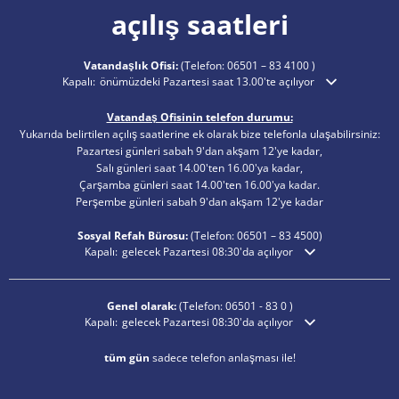
açılış saatleri
Vatandaşlık Ofisi:
(Telefon:
06501 – 83 4100
)
Ek açılış veya kapanış saatlerini gizlemek için tıklayın
Kapalı:
önümüzdeki Pazartesi saat 13.00'te açılıyor
Vatandaş Ofisinin telefon durumu:
Yukarıda belirtilen açılış saatlerine ek olarak bize telefonla ulaşabilirsiniz:
Pazartesi günleri sabah 9'dan akşam 12'ye kadar,
Salı günleri saat 14.00'ten 16.00'ya kadar,
Çarşamba günleri saat 14.00'ten 16.00'ya kadar.
Perşembe günleri sabah 9'dan akşam 12'ye kadar
Sosyal Refah Bürosu:
(Telefon:
06501 – 83
4500)
Ek açılış veya kapanış saatlerini gizlemek için tıklayın
Kapalı:
gelecek Pazartesi 08:30'da açılıyor
Genel olarak:
(Telefon:
06501 - 83 0
)
Ek açılış veya kapanış saatlerini gizlemek için tıklayın
Kapalı:
gelecek Pazartesi 08:30'da açılıyor
tüm gün
sadece telefon anlaşması ile!