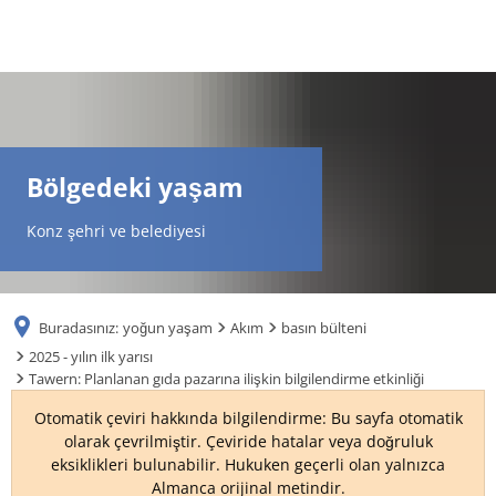
DE
AR
Bölgedeki yaşam
EN
Konz şehri ve belediyesi
NL
Buradasınız:
yoğun yaşam
Akım
basın bülteni
FR
2025 - yılın ilk yarısı
Tawern: Planlanan gıda pazarına ilişkin bilgilendirme etkinliği
TR
Otomatik çeviri hakkında bilgilendirme: Bu sayfa otomatik
olarak çevrilmiştir. Çeviride hatalar veya doğruluk
eksiklikleri bulunabilir. Hukuken geçerli olan yalnızca
UK
Almanca orijinal metindir.